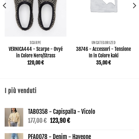
SCARPE
UNCATEGORIZED
VERNICA444 - Scarpe - Ovyé
38746 - Accessori - Tensione
in Colore Nero/Strass
In in Colore kaki
120,00
€
35,00
€
I più venduti
TAB0358 - Capispalla - Vicolo
Il
Il
177,00
€
123,90
€
prezzo
prezzo
originale
attuale
PFAQ078 - Denim - Haveone