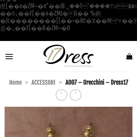
矁[��x�ZM~�n"��IB؃��!'����Тѕ��+��(m��IK�ʭ�/|
��ϐܢ��F[��x�ZMz�G�� %嬩
�/c��������[[��<�RI:�:c��MΎ��:
Salta
졾�ܢ��F[��R�ZM~�D
ai
contenuti
Home
»
ACCESSORI
»
AO07 – Orecchini – Dress17