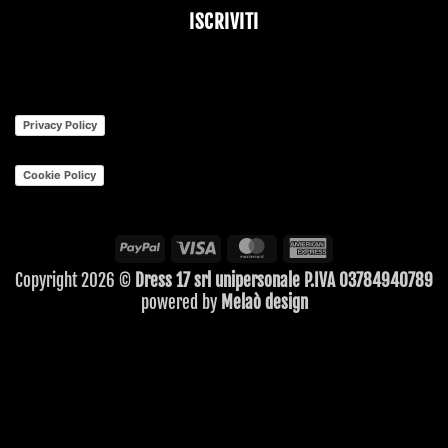
ISCRIVITI
Privacy Policy
Cookie Policy
PayPal
Visa
MasterCard
American
Express
Copyright 2026 ©
Dress 17 srl unipersonale P.IVA 03784940789
powered by
Melaò design