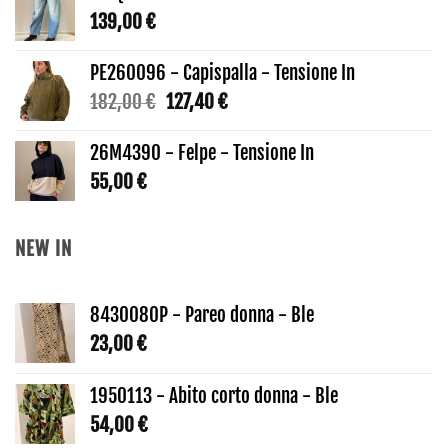
era:
è:
139,00
€
177,00 €.
123,90 €.
PE260096 - Capispalla - Tensione In
Il
Il
182,00
€
127,40
€
prezzo
prezzo
originale
attuale
26M4390 - Felpe - Tensione In
era:
è:
55,00
€
182,00 €.
127,40 €.
NEW IN
8430080P - Pareo donna - Ble
23,00
€
1950113 - Abito corto donna - Ble
54,00
€