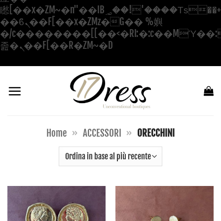
矁[��x�ZM~�n"��IB؃��!'����Тѕ��+��(m��IK�ʭ�/|
��ϐܢ��F[��x�ZMz�G�� %嬩
�/c��������[[��<�RI:�:c��MΎ��:
Salta
졾�ܢ��F[��R�ZM~�D
ai
contenuti
Home
»
ACCESSORI
»
ORECCHINI