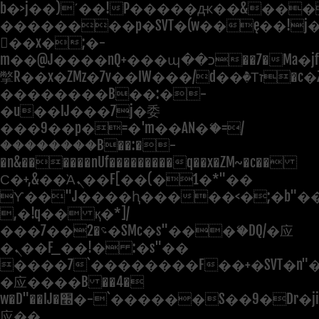
b�>j��)΄��!P�����ԫ��&���;�"
��������p�SVT�(w��ę��!j
��x�;�-
m��@J����nQ+���պ��כ��7�Ma�jf��J��ͱ4j���Ѳ�
撆R��x�ZMz�7v��IW���/d��ٞ�Тז�c�ZM~�ji�� ߒ��sQz�����Ԡ��DW��3�De�n"��M�+/
��������B��:�-
�u��IJ���7j�委
���9��p�=�'m��AN�ޭ�=/
��������B��:�-
�n&������nUf���������q��x�ZM~�
c��
Ϲ�+,&��Ὰܢ��F[��(�1�*"��
ϒ��"J����ԧ�����<�;�b"�� ��
,�!q�� қ�*]/
���؝�2��7�SMc�s"���ޭ�DQ/�应
�ܢ��F_��!� :�s"��
����7`��������F��+�SVT�n"�
�应����B ��4�
w�D"��IJ�׭�-`������S��9�Dr�ji��EJ߅��gJ�
应��