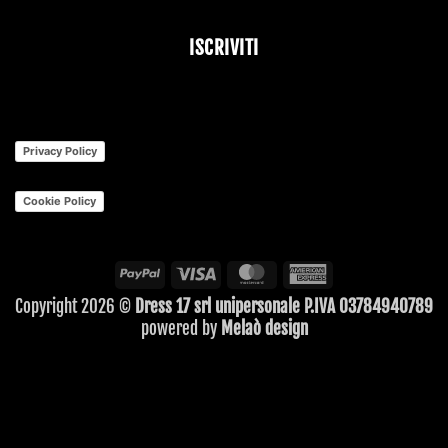
ISCRIVITI
Company
Name
*
Privacy Policy
Cookie Policy
PayPal
Visa
MasterCard
American
Express
Copyright 2026 ©
Dress 17 srl unipersonale P.IVA 03784940789
powered by
Melaò design