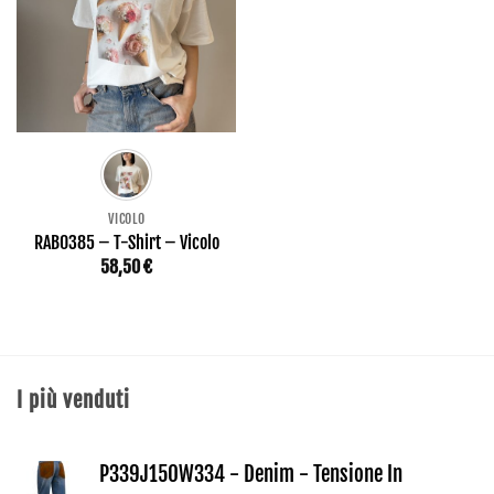
VICOLO
RAB0385 – T-Shirt – Vicolo
58,50
€
I più venduti
P339J150W334 - Denim - Tensione In