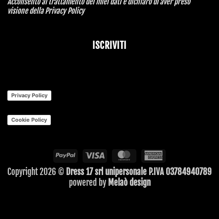
Acconsento al trattamento dei miei dati e dichiaro di aver preso
visione della
Privacy Policy
ISCRIVITI
Privacy Policy
Cookie Policy
PayPal
Visa
MasterCard
American
Express
Copyright 2026 ©
Dress 17 srl unipersonale P.IVA 03784940789
powered by
Melaò design