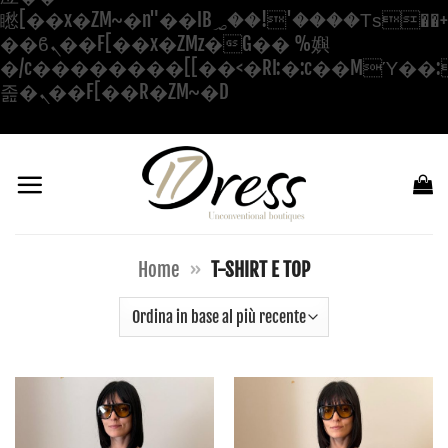
矁[��x�ZM~�n"��IB؃��!'����Тѕ��+��(m��IK�ʭ�/|
��ϐܢ��F[��x�ZMz�G�� %嬩
�/c��������[[��<�RI:�:c��MΎ��:
Salta
졾�ܢ��F[��R�ZM~�D
ai
contenuti
Home
»
T-SHIRT E TOP