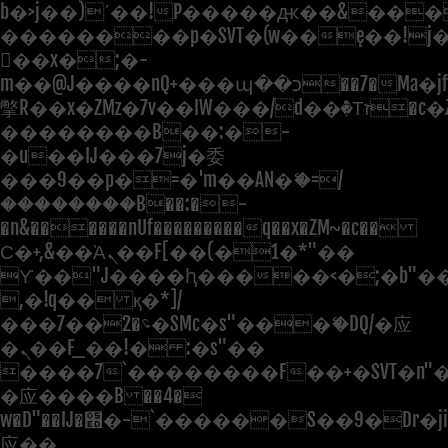
b�>j��)΄��!P�����ԫ��&���;�"
��������p�SVT�(w��ę��!j
��x�;�-
m��@J����nQ+���պ��כ��7�Ma�jf��J��ͱ4j���Ѳ�
撆R��x�ZMz�7v��IW���/d��ٞ�Тז�c�ZM~�ji�� ߒ��sQz�����Ԡ��DW��3�De�n"��M�+/
��������B��:�-
�u��IJ���7j�委
���9��p�=�'m��AN�ޭ�=/
��������B��:�-
�n&������nUf���������q��x�ZM~�
c��
Ϲ�+,&��Ὰܢ��F[��(�1�*"��
ϒ��"J����ԧ�����<�;�b"�� ��
,�!q�� қ�*]/
���؝�2��7�SMc�s"���ޭ�DQ/�应
�ܢ��F_��!� :�s"��
����7`��������F��+�SVT�n"�
�应����B ��4�
w�D"��IJ�׭�-`������S��9�Dr�ji��EJ߅��gJ�
应��