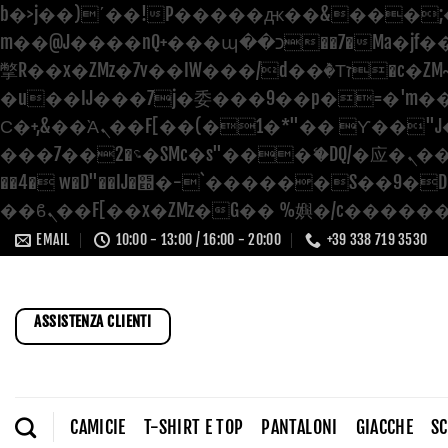
b�>j��)΄��!P�����ԫ��&���;�"k��B�޶�}��������p�SVT�(w��ę��!j
m��@J����nQ+���պ��כ��7�Ma�jf��J��ͱ4j���Ѳ�
撆R��x�ZMz�7v��IW���/d��ٞ�Тז�c�ZM~�ji�� ߒ��sQz�����Ԡ��DW��3�De�n"��M�+/��������B��:�-
�u��IJ���7j�委���9��p�=�'m��AN�ޭ
Ϲ�+,&��Ὰܢ��F[��(�1�*"�� ϒ��"J����ԧ�����<�;�b"�� ���"j�����ܢ��F[��x� ,�!q�� қ�*]/
���؝�2��7�SMc�s"���ޭ�DQ/�应�ܢ��F_��!� :�s"�� ����7`��������F��+�SVT�n"��IJ����nQ/�应����B
��4� w�D"��IJ�׭�-`������S��9�Dr�ji��EJ߅��gJ�应��矁[��x�ZM~�n"��IB؃��!'����Тѕ��+��(m��IK�ʭ�/|
EMAIL
10:00 - 13:00 / 16:00 - 20:00
+39 338 719 3530
ASSISTENZA CLIENTI
CAMICIE
T-SHIRT E TOP
PANTALONI
GIACCHE
S