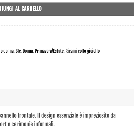
GIUNGI AL CARRELLO
go donna
,
Ble
,
Donna
,
Primavera/Estate
,
Ricami collo gioiello
pannello frontale. Il design essenziale è impreziosito da
sort e cerimonie informali.