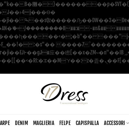
������ ��x�;�-
�=/��������B��:�-�n&������nUf��
��ϐܢ��F[��x�ZMz�G�� %嬩�/c������
CARPE
DENIM
MAGLIERIA
FELPE
CAPISPALLA
ACCESSORI