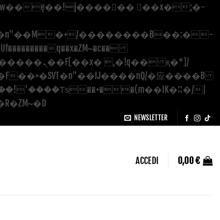
�������q��x�ZM~�
c��
Salta
��[[��<�RI:�:c��MΎ��:z�졾�ܢ��F[��R�ZM~�D
ai
NEWSLETTER
contenuti
ACCEDI
0,00
€