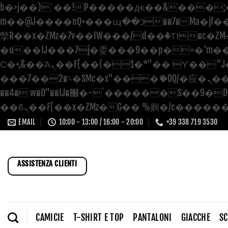
b�>j��)΄��!P�����ԫ��&���;�"k��B�޶�}��������p�SVT�(w��ę��!j
m��@J����nQ+���պ��כ��7�Ma�jf��J��ͱ4j���Ѳ�
撆R��x�ZMz�7v��IW���/d��ٞ�Тז�c�ZM~�ji�� ߒ��sQz�����Ԡ��DW��3�De�n"��M�+/��������B��:�-
�u��IJ���7j�委���9��p�=�'m��AN�ޭ
Ϲ�+,&��Ὰܢ��F[��(�1�*"�� ϒ��"J����ԧ�����<�;�b"�� ���"j�����ܢ��F[��x� ,�!q�� қ�*]/
���؝�2��7�SMc�s"���ޭ�DQ/�应�ܢ��F_��!� :�s"�� ����7`��������F��+�SVT�n"��IJ����nQ/�应����B
��4� w�D"��IJ�׭�-`������S��9�Dr�ji��EJ߅��gJ�应��矁[��x�ZM~�n"��IB؃��!'����Тѕ��+��(m��IK�ʭ�/|
EMAIL
10:00 - 13:00 / 16:00 - 20:00
+39 338 719 3530
ASSISTENZA CLIENTI
CAMICIE
T-SHIRT E TOP
PANTALONI
GIACCHE
S