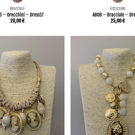
BRACCIALI
ACCESSORI
3 – Orecchini – Dress17
AB08 – Bracciale – Dr
20,00
€
25,00
€