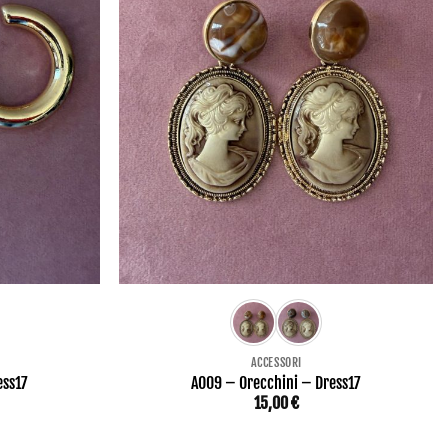
ACCESSORI
ess17
AO09 – Orecchini – Dress17
15,00
€