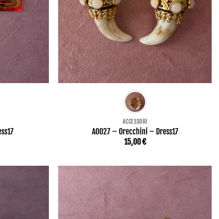
ACCESSORI
ess17
AO027 – Orecchini – Dress17
15,00
€