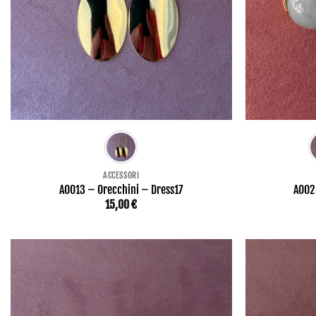
ACCESSORI
AO013 – Orecchini – Dress17
AO02
15,00
€