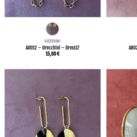
ACCESSORI
AO012 – Orecchini – Dress17
AB02
15,00
€