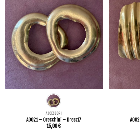
ACCESSORI
AO021 – Orecchini – Dress17
AO02
15,00
€