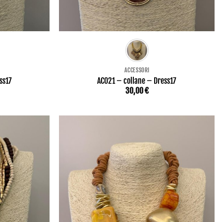
ACCESSORI
ss17
AC021 – collane – Dress17
30,00
€