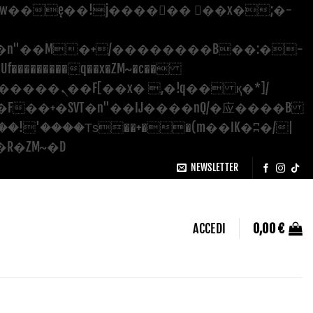
�������q��x�ZM~�
c��
Salta
��[[��<�RI:�:c��MΎ��:z�졾�ܢ��F[��R�ZM~�D
ai
NEWSLETTER
contenuti
ACCEDI
0,00
€