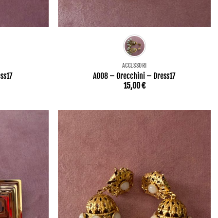
ACCESSORI
ess17
AO08 – Orecchini – Dress17
15,00
€