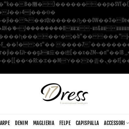
������ ��x�;�-
�=/��������B��:�-�n&������nUf��
��ϐܢ��F[��x�ZMz�G�� %嬩�/c������
CARPE
DENIM
MAGLIERIA
FELPE
CAPISPALLA
ACCESSORI