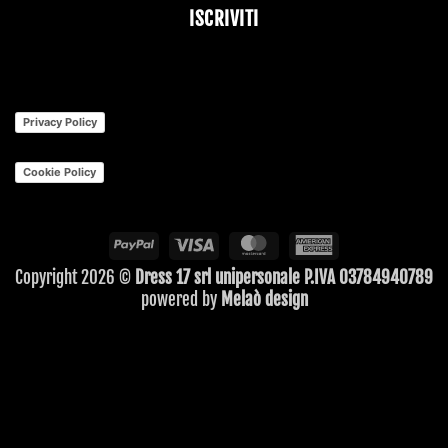
ISCRIVITI
Website
URL
*
Privacy Policy
Cookie Policy
PayPal
Visa
MasterCard
American
Express
Copyright 2026 ©
Dress 17 srl unipersonale P.IVA 03784940789
powered by
Melaò design