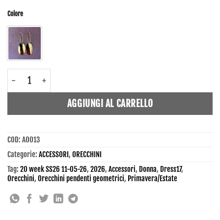
Colore
AO013 - Orecchini - Dress17 quantità
AGGIUNGI AL CARRELLO
COD:
AO013
Categorie:
ACCESSORI
,
ORECCHINI
Tag:
20 week SS26 11-05-26
,
2026
,
Accessori
,
Donna
,
Dress17
,
Orecchini
,
Orecchini pendenti geometrici
,
Primavera/Estate