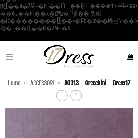
矁[��x�ZM~�n"��IB؃��!'����Тѕ��+��(m��IK�ʭ�/|
��ϐܢ��F[��x�ZMz�G�� %嬩
�/c��������[[��<�RI:�:c��MΎ��:
Salta
졾�ܢ��F[��R�ZM~�D
ai
contenuti
Home
»
ACCESSORI
»
AO013 – Orecchini – Dress17