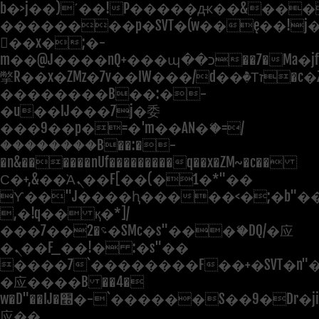
b�>j��)΄��!P�����ԫ��&���;�"
��������p�SVT�(w��ę��!j
��x�;�-
m��@J����nQ+���պ��כ��7�Ma�jf��J��ͱ4j���Ѳ�
撆R��x�ZMz�7v��IW���/d��ٞ�Тז�c�ZM~�ji�� ߒ��sQz�����Ԡ��DW��3�De�n"��M�+/
��������B��:�-
�u��IJ���7j�委
���9��p�=�'m��AN�ޭ�=/
��������B��:�-
�n&������nUf���������q��x�ZM~�
c��
Ϲ�+,&��Ὰܢ��F[��(�1�*"��
ϒ��"J����ԧ�����<�;�b"�� ��
,�!q�� қ�*]/
���؝�2��7�SMc�s"���ޭ�DQ/�应
�ܢ��F_��!� :�s"��
����7`��������F��+�SVT�n"�
�应����B ��4�
w�D"��IJ�׭�-`������S��9�Dr�ji��EJ߅��gJ�
应��