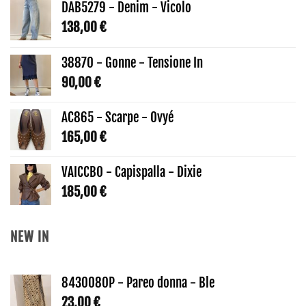
DAB5279 - Denim - Vicolo
138,00
€
38870 - Gonne - Tensione In
90,00
€
AC865 - Scarpe - Ovyé
165,00
€
VAICCBO - Capispalla - Dixie
185,00
€
NEW IN
8430080P - Pareo donna - Ble
23,00
€