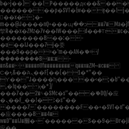
b�>j��)΄��!P�����ԫ��&���;�"
��������p�SVT�(w��ę��!j
��x�;�-
m��@J����nQ+���պ��כ��7�Ma�jf��J��ͱ4j���Ѳ�
撆R��x�ZMz�7v��IW���/d��ٞ�Тז�c�ZM~�ji�� ߒ��sQz�����Ԡ��DW��3�De�n"��M�+/
��������B��:�-
�u��IJ���7j�委
���9��p�=�'m��AN�ޭ�=/
��������B��:�-
�n&������nUf���������q��x�ZM~�
c��
Ϲ�+,&��Ὰܢ��F[��(�1�*"��
ϒ��"J����ԧ�����<�;�b"�� ��
,�!q�� қ�*]/
���؝�2��7�SMc�s"���ޭ�DQ/�应
�ܢ��F_��!� :�s"��
����7`��������F��+�SVT�n"�
�应����B ��4�
w�D"��IJ�׭�-`������S��9�Dr�ji��EJ߅��gJ�
应��