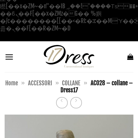
矁[��x�ZM~�n"��IB؃��!'����Тѕ��+��(m��IK�ʭ�/|
��ϐܢ��F[��x�ZMz�G�� %嬩
�/c��������[[��<�RI:�:c��MΎ��:
Salta
졾�ܢ��F[��R�ZM~�D
ai
contenuti
Home
»
ACCESSORI
»
COLLANE
»
AC028 – collane –
Dress17