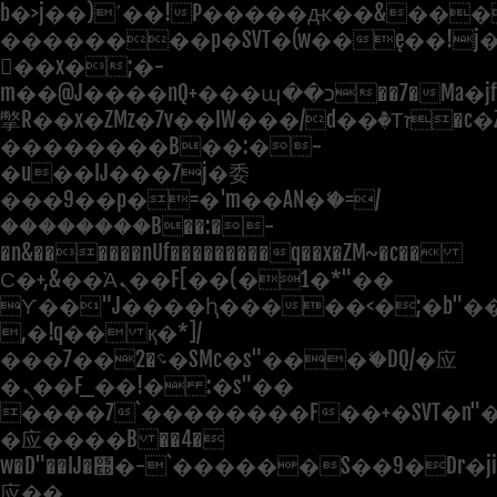
b�>j��)΄��!P�����ԫ��&���;�"
��������p�SVT�(w��ę��!j
��x�;�-
m��@J����nQ+���պ��כ��7�Ma�jf��J��ͱ4j���Ѳ�
撆R��x�ZMz�7v��IW���/d��ٞ�Тז�c�ZM~�ji�� ߒ��sQz�����Ԡ��DW��3�De�n"��M�+/
��������B��:�-
�u��IJ���7j�委
���9��p�=�'m��AN�ޭ�=/
��������B��:�-
�n&������nUf���������q��x�ZM~�
c��
Ϲ�+,&��Ὰܢ��F[��(�1�*"��
ϒ��"J����ԧ�����<�;�b"�� ��
,�!q�� қ�*]/
���؝�2��7�SMc�s"���ޭ�DQ/�应
�ܢ��F_��!� :�s"��
����7`��������F��+�SVT�n"�
�应����B ��4�
w�D"��IJ�׭�-`������S��9�Dr�ji��EJ߅��gJ�
应��