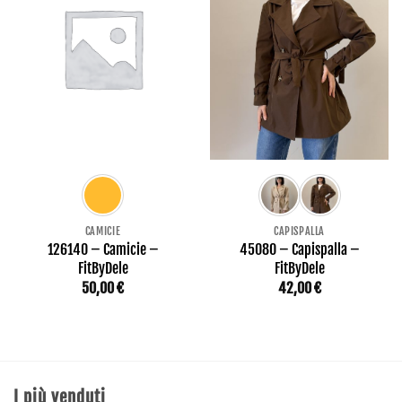
CAMICIE
CAPISPALLA
126140 – Camicie –
45080 – Capispalla –
FitByDele
FitByDele
50,00
€
42,00
€
I più venduti