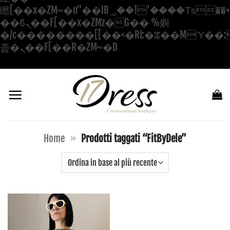
矁[��x�ZM~�n"��IB؃��!'����Тѕ��+��(m��IK�ʭ�/|
��ϐܢ��F[��x�ZMz�G�� %嬩
�/c��������[[��<�RI:�:c��MΎ��:
Salta
졾�ܢ��F[��R�ZM~�D
ai
contenuti
Home
»
Prodotti taggati “FitByDele”