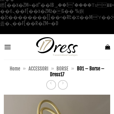
矁[��x�ZM~�n"��IB؃��!'����Тѕ��+��(m��IK�ʭ�/|
��ϐܢ��F[��x�ZMz�G�� %嬩
�/c��������[[��<�RI:�:c��MΎ��:
Salta
졾�ܢ��F[��R�ZM~�D
ai
contenuti
Home
»
ACCESSORI
»
BORSE
»
B01 – Borse –
Dress17