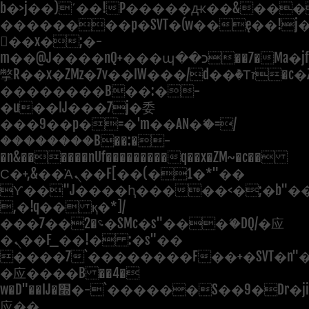
b�>j��)΄��!P�����ԫ��&���;�"
��������p�SVT�(w��ę��!j
��x�;�-
m��@J����nQ+���պ��כ��7�Ma�jf��J��ͱ4j���Ѳ�
撆R��x�ZMz�7v��IW���/d��ٞ�Тז�c�ZM~�ji�� ߒ��sQz�����Ԡ��DW��3�De�n"��M�+/
��������B��:�-
�u��IJ���7j�委
���9��p�=�'m��AN�ޭ�=/
��������B��:�-
�n&������nUf���������q��x�ZM~�
c��
Ϲ�+,&��Ὰܢ��F[��(�1�*"��
ϒ��"J����ԧ�����<�;�b"�� ��
,�!q�� қ�*]/
���؝�2��7�SMc�s"���ޭ�DQ/�应
�ܢ��F_��!� :�s"��
����7`��������F��+�SVT�n"�
�应����B ��4�
w�D"��IJ�׭�-`������S��9�Dr�ji��EJ߅��gJ�
应��