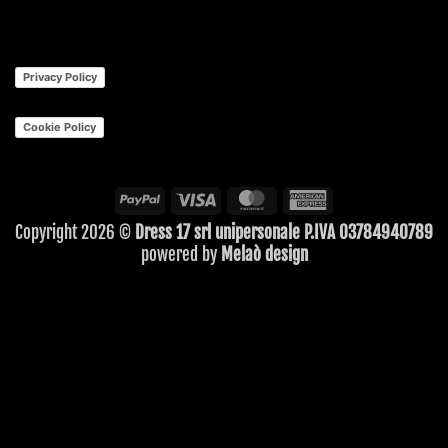
Privacy Policy
Cookie Policy
PayPal
Visa
MasterCard
American
Express
Copyright 2026 ©
Dress 17 srl unipersonale P.IVA 03784940789
powered by
Melaò design