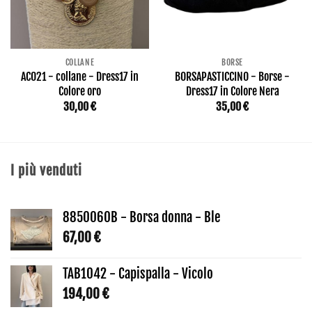
COLLANE
BORSE
AC021 - collane - Dress17 in
BORSAPASTICCINO - Borse -
Colore oro
Dress17 in Colore Nera
30,00
€
35,00
€
I più venduti
8850060B - Borsa donna - Ble
67,00
€
TAB1042 - Capispalla - Vicolo
194,00
€