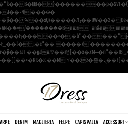
������ ��x�;�-
�=/��������B��:�-�n&������nUf��
��ϐܢ��F[��x�ZMz�G�� %嬩�/c������
CARPE
DENIM
MAGLIERIA
FELPE
CAPISPALLA
ACCESSORI