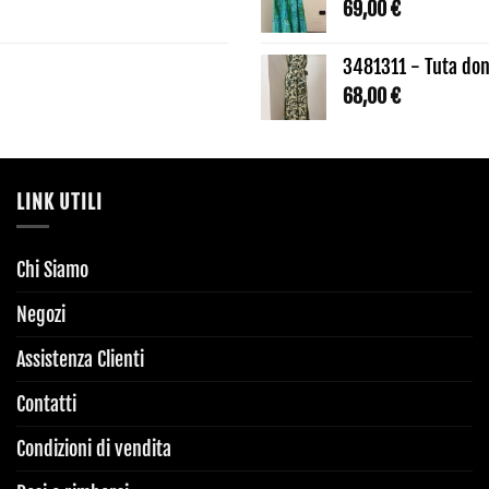
69,00
€
3481311 - Tuta don
68,00
€
LINK UTILI
Chi Siamo
Negozi
Assistenza Clienti
Contatti
Condizioni di vendita