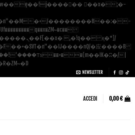
�������q��x�ZM~�
c��
Salta
��[[��<�RI:�:c��MΎ��:z�졾�ܢ��F[��R�ZM~�D
ai
NEWSLETTER
contenuti
ACCEDI
0,00
€