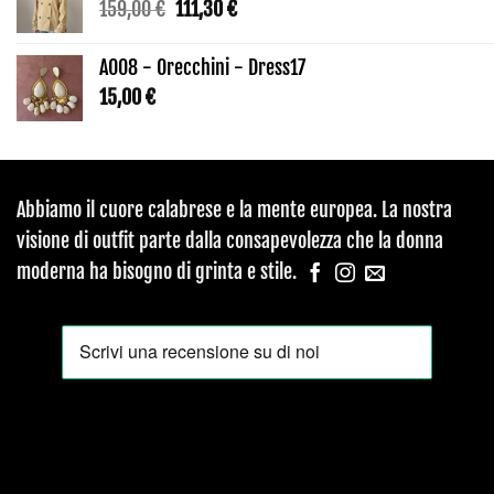
Il
Il
159,00
€
111,30
€
prezzo
prezzo
originale
attuale
AO08 - Orecchini - Dress17
era:
è:
15,00
€
159,00 €.
111,30 €.
Abbiamo il cuore calabrese e la mente europea. La nostra
visione di outfit parte dalla consapevolezza che la donna
moderna ha bisogno di grinta e stile.