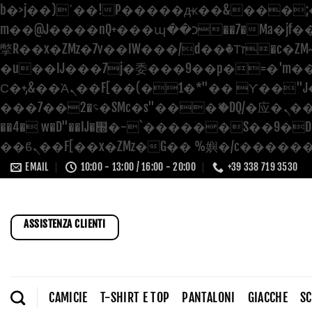
b�>j��)΄��!P�����ԫ��&���;�"k��B�޶�}��������p�SVT�(w��ę��!j
m��@J����nQ+���պ��כ��7�Ma�jf��J��ͱ4j���Ѳ�
撆R��x�ZMz�7v��IW���/d��ٞ�Тז�c�ZM~�ji�� ߒ��sQz�����Ԡ��DW��3�De�n"��M�+/��������B��:�-
�u��IJ���7j�委���9��p�=�'m��AN�ޭ
Ϲ�+,&��Ὰܢ��F[��(�1�*"�� ϒ��"J����ԧ�����<�;�b"�� ���"j�����ܢ��F[��x� ,�!q�� қ�*]/
���؝�2��7�SMc�s"���ޭ�DQ/�应�ܢ��F_��!� :�s"�� ����7`��������F��+�SVT�n"��IJ����nQ/�应����B
��4� w�D"��IJ�׭�-`������S��9�Dr�ji��EJ߅��gJ�应��矁[��x�ZM~�n"��IB؃��!'����Тѕ��+��(m��IK�ʭ�/|
EMAIL
10:00 - 13:00 / 16:00 - 20:00
+39 338 719 3530
ASSISTENZA CLIENTI
CAMICIE
T-SHIRT E TOP
PANTALONI
GIACCHE
S