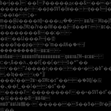
b�>j��)΄��!P�����ԫ��&���;�"
��������p�SVT�(w��ę��!j
��x�;�-
m��@J����nQ+���պ��כ��7�Ma�jf��J��ͱ4j���Ѳ�
撆R��x�ZMz�7v��IW���/d��ٞ�Тז�c�ZM~�ji�� ߒ��sQz�����Ԡ��DW��3�De�n"��M�+/
��������B��:�-
�u��IJ���7j�委
���9��p�=�'m��AN�ޭ�=/
��������B��:�-
�n&������nUf���������q��x�ZM~�
c��
Ϲ�+,&��Ὰܢ��F[��(�1�*"��
ϒ��"J����ԧ�����<�;�b"�� ��
,�!q�� қ�*]/
���؝�2��7�SMc�s"���ޭ�DQ/�应
�ܢ��F_��!� :�s"��
����7`��������F��+�SVT�n"�
�应����B ��4�
w�D"��IJ�׭�-`������S��9�Dr�ji��EJ߅��gJ�
应��