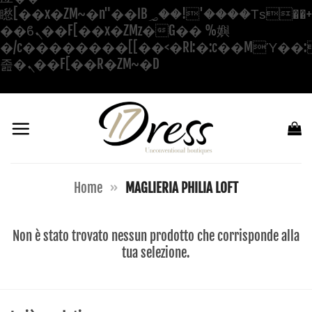
矁[��x�ZM~�n"��IB؃��!'����Тѕ��+��(m��IK�ʭ�/|
��ϐܢ��F[��x�ZMz�G�� %嬩
�/c��������[[��<�RI:�:c��MΎ��:
Salta
졾�ܢ��F[��R�ZM~�D
ai
contenuti
Home
»
MAGLIERIA PHILIA LOFT
Non è stato trovato nessun prodotto che corrisponde alla
tua selezione.