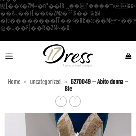
矁[��x�ZM~�n"��IB؃��!'����Тѕ��+��(m��IK�ʭ�/|
��ϐܢ��F[��x�ZMz�G�� %嬩
�/c��������[[��<�RI:�:c��MΎ��:
Salta
졾�ܢ��F[��R�ZM~�D
ai
contenuti
Home
»
uncategorized
»
5270049 – Abito donna –
Ble