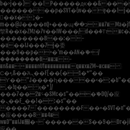
b�>j��)΄��!P�����ԫ��&���;�"
��������p�SVT�(w��ę��!j
��x�;�-
m��@J����nQ+���պ��כ��7�Ma�jf��J��ͱ4j���Ѳ�
撆R��x�ZMz�7v��IW���/d��ٞ�Тז�c�ZM~�ji�� ߒ��sQz�����Ԡ��DW��3�De�n"��M�+/
��������B��:�-
�u��IJ���7j�委
���9��p�=�'m��AN�ޭ�=/
��������B��:�-
�n&������nUf���������q��x�ZM~�
c��
Ϲ�+,&��Ὰܢ��F[��(�1�*"��
ϒ��"J����ԧ�����<�;�b"�� ��
,�!q�� қ�*]/
���؝�2��7�SMc�s"���ޭ�DQ/�应
�ܢ��F_��!� :�s"��
����7`��������F��+�SVT�n"�
�应����B ��4�
w�D"��IJ�׭�-`������S��9�Dr�ji��EJ߅��gJ�
应��