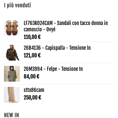
I più venduti
LF763K024CAM - Sandali con tacco donna in
camoscio - Ovyé
110,00
€
26B4136 - Capispalla - Tensione In
121,00
€
26M3994 - Felpe - Tensione In
84,00
€
sttx86cam
250,00
€
NEW IN