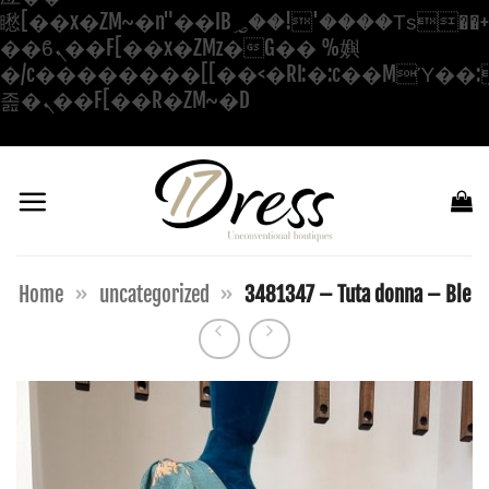
矁[��x�ZM~�n"��IB؃��!'����Тѕ��+��(m��IK�ʭ�/|
��ϐܢ��F[��x�ZMz�G�� %嬩
�/c��������[[��<�RI:�:c��MΎ��:
Salta
졾�ܢ��F[��R�ZM~�D
ai
contenuti
Home
»
uncategorized
»
3481347 – Tuta donna – Ble