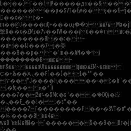
b�>j��)΄��!P�����ԫ��&���;�"
��������p�SVT�(w��ę��!j
��x�;�-
m��@J����nQ+���պ��כ��7�Ma�jf��J��ͱ4j���Ѳ�
撆R��x�ZMz�7v��IW���/d��ٞ�Тז�c�ZM~�ji�� ߒ��sQz�����Ԡ��DW��3�De�n"��M�+/
��������B��:�-
�u��IJ���7j�委
���9��p�=�'m��AN�ޭ�=/
��������B��:�-
�n&������nUf���������q��x�ZM~�
c��
Ϲ�+,&��Ὰܢ��F[��(�1�*"��
ϒ��"J����ԧ�����<�;�b"�� ��
,�!q�� қ�*]/
���؝�2��7�SMc�s"���ޭ�DQ/�应
�ܢ��F_��!� :�s"��
����7`��������F��+�SVT�n"�
�应����B ��4�
w�D"��IJ�׭�-`������S��9�Dr�ji��EJ߅��gJ�
应��