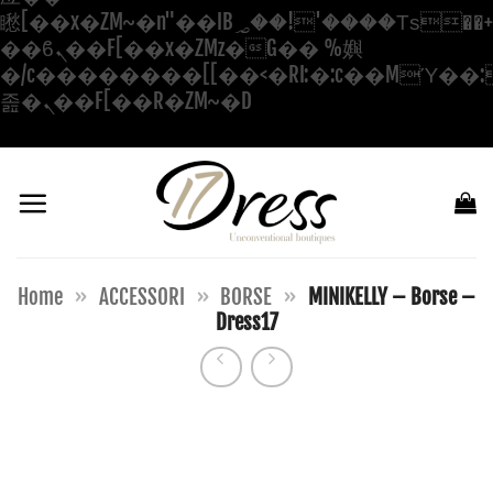
矁[��x�ZM~�n"��IB؃��!'����Тѕ��+��(m��IK�ʭ�/|
��ϐܢ��F[��x�ZMz�G�� %嬩
�/c��������[[��<�RI:�:c��MΎ��:
Salta
졾�ܢ��F[��R�ZM~�D
ai
contenuti
Home
»
ACCESSORI
»
BORSE
»
MINIKELLY – Borse –
Dress17