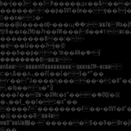
b�>j��)΄��!P�����ԫ��&���;�"
��������p�SVT�(w��ę��!j
��x�;�-
m��@J����nQ+���պ��כ��7�Ma�jf��J��ͱ4j���Ѳ�
撆R��x�ZMz�7v��IW���/d��ٞ�Тז�c�ZM~�ji�� ߒ��sQz�����Ԡ��DW��3�De�n"��M�+/
��������B��:�-
�u��IJ���7j�委
���9��p�=�'m��AN�ޭ�=/
��������B��:�-
�n&������nUf���������q��x�ZM~�
c��
Ϲ�+,&��Ὰܢ��F[��(�1�*"��
ϒ��"J����ԧ�����<�;�b"�� ��
,�!q�� қ�*]/
���؝�2��7�SMc�s"���ޭ�DQ/�应
�ܢ��F_��!� :�s"��
����7`��������F��+�SVT�n"�
�应����B ��4�
w�D"��IJ�׭�-`������S��9�Dr�ji��EJ߅��gJ�
应��