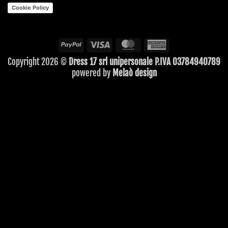
Cookie Policy
PayPal
Visa
MasterCard
American
Express
Copyright 2026 ©
Dress 17 srl unipersonale P.IVA 03784940789
powered by
Melaò design