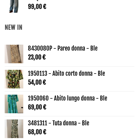
da
99,00
€
158,20 €
a
NEW IN
226,00 €
8430080P - Pareo donna - Ble
23,00
€
1950113 - Abito corto donna - Ble
54,00
€
1950060 - Abito lungo donna - Ble
69,00
€
3481311 - Tuta donna - Ble
68,00
€