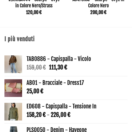
in Colore Nero/Strass
Colore Nero
120,00
€
200,00
€
I più venduti
TAB0886 - Capispalla - Vicolo
Il
Il
159,00
€
111,30
€
prezzo
prezzo
originale
attuale
AB01 - Bracciale - Dress17
era:
è:
25,00
€
159,00 €.
111,30 €.
ED608 - Capispalla - Tensione In
Fascia
158,20
€
-
226,00
€
di
prezzo:
PLSQ050 - Denim - Haveone