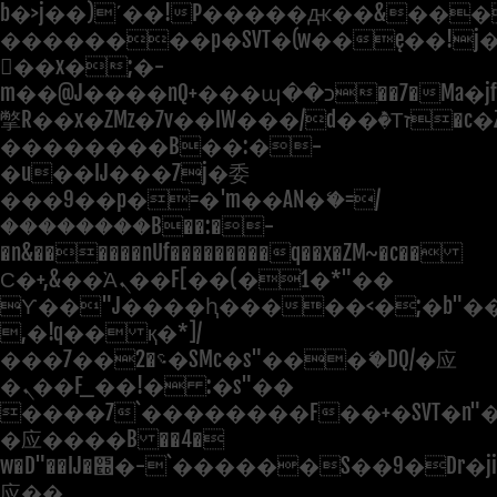
b�>j��)΄��!P�����ԫ��&���;�"
��������p�SVT�(w��ę��!j
��x�;�-
m��@J����nQ+���պ��כ��7�Ma�jf��J��ͱ4j���Ѳ�
撆R��x�ZMz�7v��IW���/d��ٞ�Тז�c�ZM~�ji�� ߒ��sQz�����Ԡ��DW��3�De�n"��M�+/
��������B��:�-
�u��IJ���7j�委
���9��p�=�'m��AN�ޭ�=/
��������B��:�-
�n&������nUf���������q��x�ZM~�
c��
Ϲ�+,&��Ὰܢ��F[��(�1�*"��
ϒ��"J����ԧ�����<�;�b"�� ��
,�!q�� қ�*]/
���؝�2��7�SMc�s"���ޭ�DQ/�应
�ܢ��F_��!� :�s"��
����7`��������F��+�SVT�n"�
�应����B ��4�
w�D"��IJ�׭�-`������S��9�Dr�ji��EJ߅��gJ�
应��