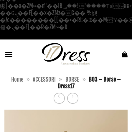
矁[��x�ZM~�n"��IB؃��!'����Тѕ��+��(m��IK�ʭ�/|
��ϐܢ��F[��x�ZMz�G�� %嬩
�/c��������[[��<�RI:�:c��MΎ��:
Salta
졾�ܢ��F[��R�ZM~�D
ai
contenuti
Home
»
ACCESSORI
»
BORSE
»
B03 – Borse –
Dress17