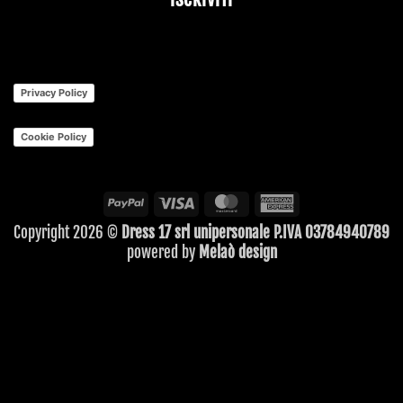
ISCRIVITI
Privacy Policy
Cookie Policy
PayPal
Visa
MasterCard
American
Express
Copyright 2026 ©
Dress 17 srl unipersonale P.IVA 03784940789
powered by
Melaò design