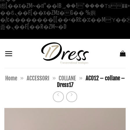
矁[��x�ZM~�n"��IB؃��!'����Тѕ��+��(m��IK�ʭ�/|
��ϐܢ��F[��x�ZMz�G�� %嬩
�/c��������[[��<�RI:�:c��MΎ��:
Salta
졾�ܢ��F[��R�ZM~�D
ai
contenuti
Home
»
ACCESSORI
»
COLLANE
»
AC012 – collane –
Dress17