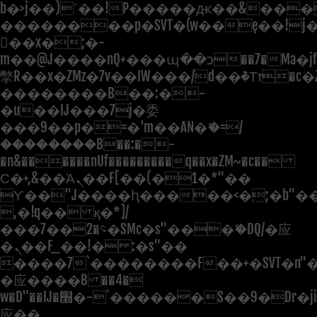
b�>j��)΄��!P�����ԫ��&���;�"
��������p�SVT�(w��ę��!j
��x�;�-
m��@J����nQ+���պ��כ��7�Ma�jf��J��ͱ4j���Ѳ�
撆R��x�ZMz�7v��IW���/d��ٞ�Тז�c�ZM~�ji�� ߒ��sQz�����Ԡ��DW��3�De�n"��M�+/
��������B��:�-
�u��IJ���7j�委
���9��p�=�'m��AN�ޭ�=/
��������B��:�-
�n&������nUf���������q��x�ZM~�
c��
Ϲ�+,&��Ὰܢ��F[��(�1�*"��
ϒ��"J����ԧ�����<�;�b"�� ��
,�!q�� қ�*]/
���؝�2��7�SMc�s"���ޭ�DQ/�应
�ܢ��F_��!� :�s"��
����7`��������F��+�SVT�n"�
�应����B ��4�
w�D"��IJ�׭�-`������S��9�Dr�ji��EJ߅��gJ�
应��