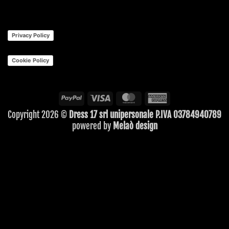
Privacy Policy
Cookie Policy
PayPal
Visa
MasterCard
American
Express
Copyright 2026 ©
Dress 17 srl unipersonale P.IVA 03784940789
powered by
Melaò design