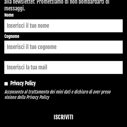
alla newsletter. Promettiamo di non bombardarti di
messaggi.
Business
Nome
Email
*
Cognome
Privacy Policy
Acconsento al trattamento dei miei dati e dichiaro di aver preso
visione della
Privacy Policy
ISCRIVITI