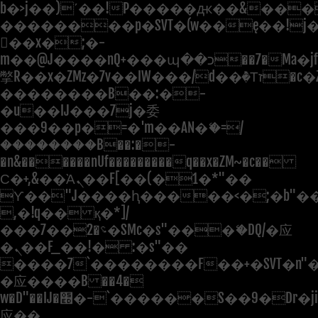
b�>j��)΄��!P�����ԫ��&���;�"
��������p�SVT�(w��ę��!j
��x�;�-
m��@J����nQ+���պ��כ��7�Ma�jf��J��ͱ4j���Ѳ�
撆R��x�ZMz�7v��IW���/d��ٞ�Тז�c�ZM~�ji�� ߒ��sQz�����Ԡ��DW��3�De�n"��M�+/
��������B��:�-
�u��IJ���7j�委
���9��p�=�'m��AN�ޭ�=/
��������B��:�-
�n&������nUf���������q��x�ZM~�
c��
Ϲ�+,&��Ὰܢ��F[��(�1�*"��
ϒ��"J����ԧ�����<�;�b"�� ��
,�!q�� қ�*]/
���؝�2��7�SMc�s"���ޭ�DQ/�应
�ܢ��F_��!� :�s"��
����7`��������F��+�SVT�n"�
�应����B ��4�
w�D"��IJ�׭�-`������S��9�Dr�ji��EJ߅��gJ�
应��