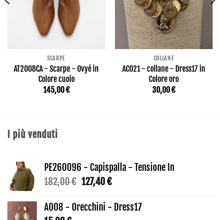
SCARPE
COLLANE
AT2008CA - Scarpe - Ovyé in
AC021 - collane - Dress17 in
Colore cuoio
Colore oro
145,00
€
30,00
€
I più venduti
PE260096 - Capispalla - Tensione In
Il
Il
182,00
€
127,40
€
prezzo
prezzo
originale
attuale
AO08 - Orecchini - Dress17
era:
è: