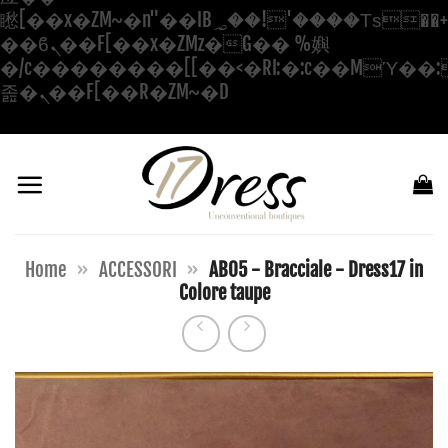
矁[��x�ZM~�n"��IB؃��!'����Тѕ��+��(m��IK�ʭ�/|
��ϐܢ��F[��x�ZMz�G�� %嬩
�/c��������[[��<�RI:�:c��MΎ��:
Salta
졾�ܢ��F[��R�ZM~�D
ai
contenuti
Home
»
ACCESSORI
»
AB05 - Bracciale - Dress17 in
Colore taupe