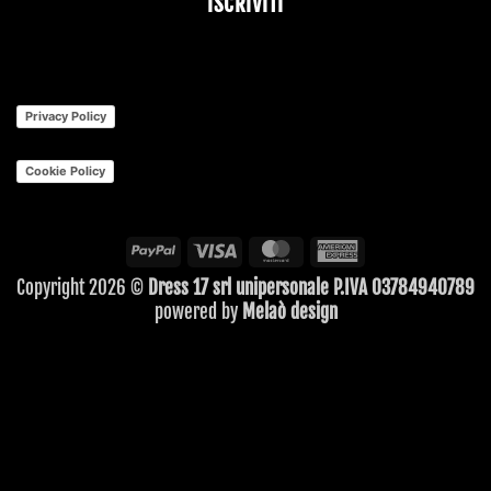
ISCRIVITI
Privacy Policy
Cookie Policy
PayPal
Visa
MasterCard
American
Express
Copyright 2026 ©
Dress 17 srl unipersonale P.IVA 03784940789
powered by
Melaò design