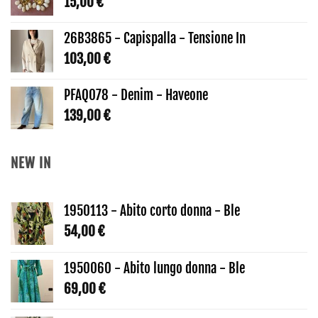
15,00
€
182,00 €.
127,40 €.
26B3865 - Capispalla - Tensione In
103,00
€
PFAQ078 - Denim - Haveone
139,00
€
NEW IN
1950113 - Abito corto donna - Ble
54,00
€
1950060 - Abito lungo donna - Ble
69,00
€