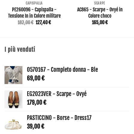
CAPISPALLA
SCARPE
PE260096 - Capispalla -
AC865 - Scarpe - Ovyé in
Tensione In in Colore militare
Colore choco
Il
Il
182,00
€
127,40
€
165,00
€
prezzo
prezzo
originale
attuale
era:
è:
182,00 €.
127,40 €.
I più venduti
0570167 - Completo donna - Ble
69,00
€
EG2023VER - Scarpe - Ovyé
179,00
€
PASTICCINO - Borse - Dress17
39,00
€