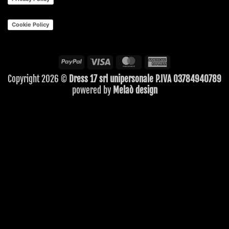
Cookie Policy
PayPal
Visa
MasterCard
American
Express
Copyright 2026 ©
Dress 17 srl unipersonale P.IVA 03784940789
powered by
Melaò design