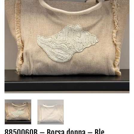
8850060B – Borsa donna – Ble