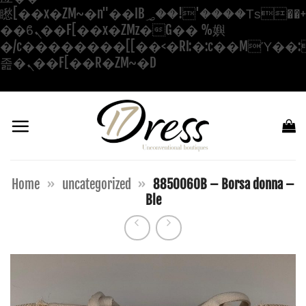
矁[��x�ZM~�n"��IB؃��!'����Тѕ��+��(m��IK�ʭ�/|
��ϐܢ��F[��x�ZMz�G�� %嬩
�/c��������[[��<�RI:�:c��MΎ��:
Salta
졾�ܢ��F[��R�ZM~�D
ai
contenuti
Home
»
uncategorized
»
8850060B – Borsa donna –
Ble