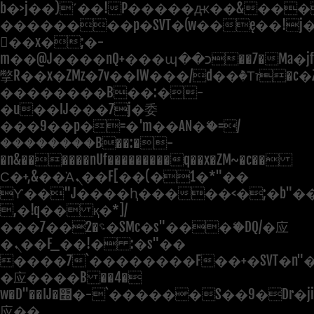
b�>j��)΄��!P�����ԫ��&���;�"
��������p�SVT�(w��ę��!j
��x�;�-
m��@J����nQ+���պ��כ��7�Ma�jf��J��ͱ4j���Ѳ�
撆R��x�ZMz�7v��IW���/d��ٞ�Тז�c�ZM~�ji�� ߒ��sQz�����Ԡ��DW��3�De�n"��M�+/
��������B��:�-
�u��IJ���7j�委
���9��p�=�'m��AN�ޭ�=/
��������B��:�-
�n&������nUf���������q��x�ZM~�
c��
Ϲ�+,&��Ὰܢ��F[��(�1�*"��
ϒ��"J����ԧ�����<�;�b"�� ��
,�!q�� қ�*]/
���؝�2��7�SMc�s"���ޭ�DQ/�应
�ܢ��F_��!� :�s"��
����7`��������F��+�SVT�n"�
�应����B ��4�
w�D"��IJ�׭�-`������S��9�Dr�ji��EJ߅��gJ�
应��