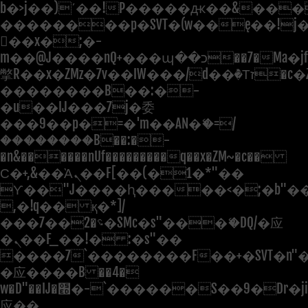
b�>j��)΄��!P�����ԫ��&���;�"
��������p�SVT�(w��ę��!j
��x�;�-
m��@J����nQ+���պ��כ��7�Ma�jf��J��ͱ4j���Ѳ�
撆R��x�ZMz�7v��IW���/d��ٞ�Тז�c�ZM~�ji�� ߒ��sQz�����Ԡ��DW��3�De�n"��M�+/
��������B��:�-
�u��IJ���7j�委
���9��p�=�'m��AN�ޭ�=/
��������B��:�-
�n&������nUf���������q��x�ZM~�
c��
Ϲ�+,&��Ὰܢ��F[��(�1�*"��
ϒ��"J����ԧ�����<�;�b"�� ��
,�!q�� қ�*]/
���؝�2��7�SMc�s"���ޭ�DQ/�应
�ܢ��F_��!� :�s"��
����7`��������F��+�SVT�n"�
�应����B ��4�
w�D"��IJ�׭�-`������S��9�Dr�ji��EJ߅��gJ�
应��