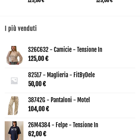
129,00
€
129,00
€
I più venduti
S26C632 - Camicie - Tensione In
125,00
€
82517 - Maglieria - FitByDele
50,00
€
38742G - Pantaloni - Motel
104,00
€
26M4384 - Felpe - Tensione In
62,00
€