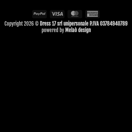
PayPal
Visa
MasterCard
American
Express
Copyright 2026 ©
Dress 17 srl unipersonale P.IVA 03784940789
powered by
Melaò design