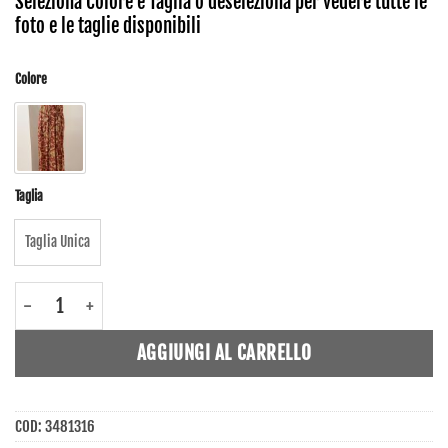
Seleziona Colore e Taglia o deseleziona per vedere tutte le
foto e le taglie disponibili
Colore
Taglia
Taglia Unica
3481316 - Abito lungo donna - Ble quantità
AGGIUNGI AL CARRELLO
COD:
3481316