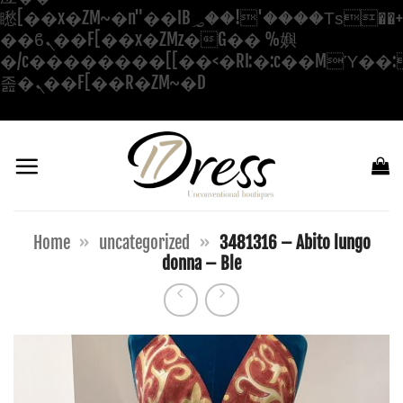
矁[��x�ZM~�n"��IB؃��!'����Тѕ��+��(m��IK�ʭ�/|
��ϐܢ��F[��x�ZMz�G�� %嬩
�/c��������[[��<�RI:�:c��MΎ��:
Salta
졾�ܢ��F[��R�ZM~�D
ai
contenuti
Home
»
uncategorized
»
3481316 – Abito lungo
donna – Ble