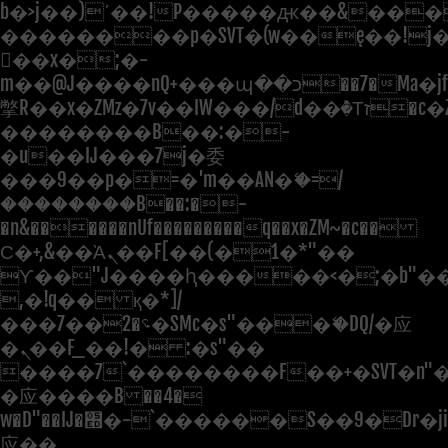
b�>j��)΄��!P�����ԫ��&���;�"
��������p�SVT�(w��ę��!j
��x�;�-
m��@J����nQ+���պ��כ��7�Ma�jf��J��ͱ4j���Ѳ�
撆R��x�ZMz�7v��IW���/d��ٞ�Тז�c�ZM~�ji�� ߒ��sQz�����Ԡ��DW��3�De�n"��M�+/
��������B��:�-
�u��IJ���7j�委
���9��p�=�'m��AN�ޭ�=/
��������B��:�-
�n&������nUf���������q��x�ZM~�
c��
Ϲ�+,&��Ὰܢ��F[��(�1�*"��
ϒ��"J����ԧ�����<�;�b"�� ��
,�!q�� қ�*]/
���؝�2��7�SMc�s"���ޭ�DQ/�应
�ܢ��F_��!� :�s"��
����7`��������F��+�SVT�n"�
�应����B ��4�
w�D"��IJ�׭�-`������S��9�Dr�ji��EJ߅��gJ�
应��