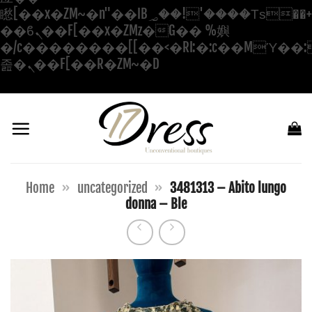
矁[��x�ZM~�n"��IB؃��!'����Тѕ��+��(m��IK�ʭ�/|
��ϐܢ��F[��x�ZMz�G�� %嬩
�/c��������[[��<�RI:�:c��MΎ��:
Salta
졾�ܢ��F[��R�ZM~�D
ai
contenuti
Home
»
uncategorized
»
3481313 – Abito lungo
donna – Ble