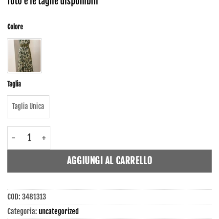
foto e le taglie disponibili
Colore
Taglia
Taglia Unica
3481313 - Abito lungo donna - Ble quantità
AGGIUNGI AL CARRELLO
COD:
3481313
Categoria:
uncategorized