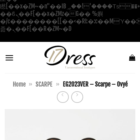
矁[��x�ZM~�n"��IB؃��!'����Тѕ��+��(m��IK�ʭ�/|
��ϐܢ��F[��x�ZMz�G�� %嬩
�/c��������[[��<�RI:�:c��MΎ��:
Salta
졾�ܢ��F[��R�ZM~�D
ai
contenuti
Home
»
SCARPE
»
EG2023VER – Scarpe – Ovyé