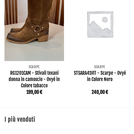
SCARPE
SCARPE
RG1201CAM - Stivali texani
STSARA41VIT - Scarpe - Ovyé
donna in camoscio - Ovyé in
in Colore Nero
Colore tabacco
199,00
€
240,00
€
I più venduti