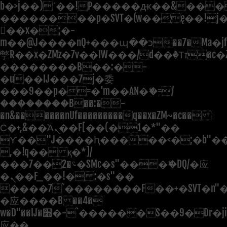
b�>j��)΄��!P�����ԫ��&���;�"
��������p�SVT�(w��ę��!j
��x�;�-
m��@J����nQ+���պ��כ��7�Ma�jf��J��ͱ4j���Ѳ�
撆R��x�ZMz�7v��IW���/d��ٞ�Тז�c�ZM~�ji�� ߒ��sQz�����Ԡ��DW��3�De�n"��M�+/
��������B��:�-
�u��IJ���7j�委
���9��p�=�'m��AN�ޭ�=/
��������B��:�-
�n&������nUf���������q��x�ZM~�
c��
Ϲ�+,&��Ὰܢ��F[��(�1�*"��
ϒ��"J����ԧ�����<�;�b"�� ��
,�!q�� қ�*]/
���؝�2��7�SMc�s"���ޭ�DQ/�应
�ܢ��F_��!� :�s"��
����7`��������F��+�SVT�n"�
�应����B ��4�
w�D"��IJ�׭�-`������S��9�Dr�ji��EJ߅��gJ�
应��