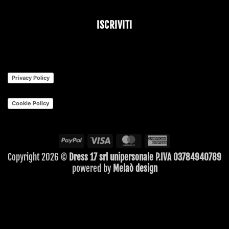
ISCRIVITI
Privacy Policy
Cookie Policy
PayPal
Visa
MasterCard
American
Express
Copyright 2026 ©
Dress 17 srl unipersonale P.IVA 03784940789
powered by
Melaò design