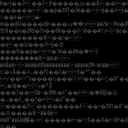
b�>j��)΄��!P�����ԫ��&���;�"
��������p�SVT�(w��ę��!j
��x�;�-
m��@J����nQ+���պ��כ��7�Ma�jf��J��ͱ4j���Ѳ�
撆R��x�ZMz�7v��IW���/d��ٞ�Тז�c�ZM~�ji�� ߒ��sQz�����Ԡ��DW��3�De�n"��M�+/
��������B��:�-
�u��IJ���7j�委
���9��p�=�'m��AN�ޭ�=/
��������B��:�-
�n&������nUf���������q��x�ZM~�
c��
Ϲ�+,&��Ὰܢ��F[��(�1�*"��
ϒ��"J����ԧ�����<�;�b"�� ��
,�!q�� қ�*]/
���؝�2��7�SMc�s"���ޭ�DQ/�应
�ܢ��F_��!� :�s"��
����7`��������F��+�SVT�n"�
�应����B ��4�
w�D"��IJ�׭�-`������S��9�Dr�ji��EJ߅��gJ�
应��