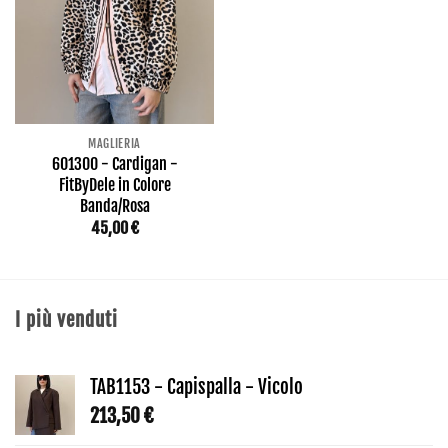
MAGLIERIA
601300 - Cardigan -
FitByDele in Colore
Banda/Rosa
45,00
€
I più venduti
TAB1153 - Capispalla - Vicolo
213,50
€