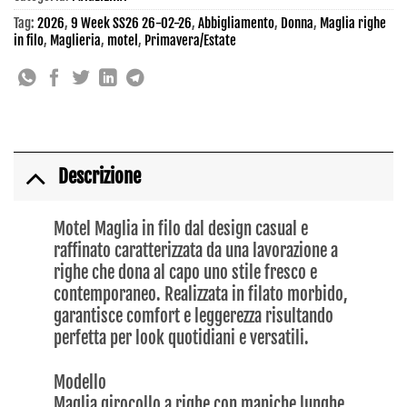
Tag:
2026
,
9 Week SS26 26-02-26
,
Abbigliamento
,
Donna
,
Maglia righe
in filo
,
Maglieria
,
motel
,
Primavera/Estate
Descrizione
Motel Maglia in filo dal design casual e
raffinato caratterizzata da una lavorazione a
righe che dona al capo uno stile fresco e
contemporaneo. Realizzata in filato morbido,
garantisce comfort e leggerezza risultando
perfetta per look quotidiani e versatili.
Modello
Maglia girocollo a righe con maniche lunghe.