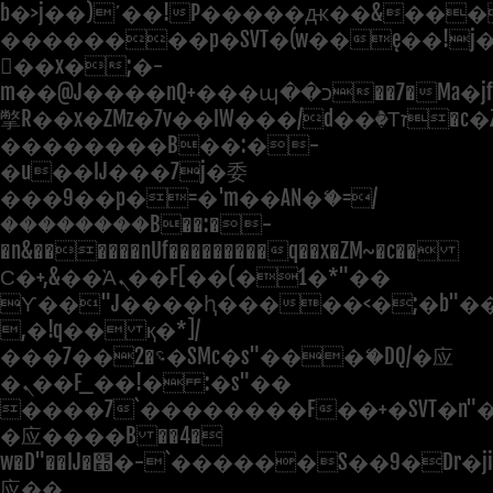
b�>j��)΄��!P�����ԫ��&���;�"
��������p�SVT�(w��ę��!j
��x�;�-
m��@J����nQ+���պ��כ��7�Ma�jf��J��ͱ4j���Ѳ�
撆R��x�ZMz�7v��IW���/d��ٞ�Тז�c�ZM~�ji�� ߒ��sQz�����Ԡ��DW��3�De�n"��M�+/
��������B��:�-
�u��IJ���7j�委
���9��p�=�'m��AN�ޭ�=/
��������B��:�-
�n&������nUf���������q��x�ZM~�
c��
Ϲ�+,&��Ὰܢ��F[��(�1�*"��
ϒ��"J����ԧ�����<�;�b"�� ��
,�!q�� қ�*]/
���؝�2��7�SMc�s"���ޭ�DQ/�应
�ܢ��F_��!� :�s"��
����7`��������F��+�SVT�n"�
�应����B ��4�
w�D"��IJ�׭�-`������S��9�Dr�ji��EJ߅��gJ�
应��