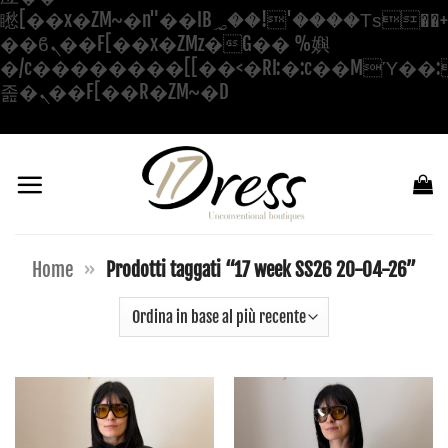
矁[��x�ZM~�n"��IB؃��!'����Тѕ��+��(m��IK�ʭ�/|
��ϐܢ��F[��x�ZMz�G�� %嬩
�/c��������[[��<�RI:�:c��MΎ��:
Salta
졾�ܢ��F[��R�ZM~�D
ai
contenuti
Home
»
Prodotti taggati “17 week SS26 20-04-26”