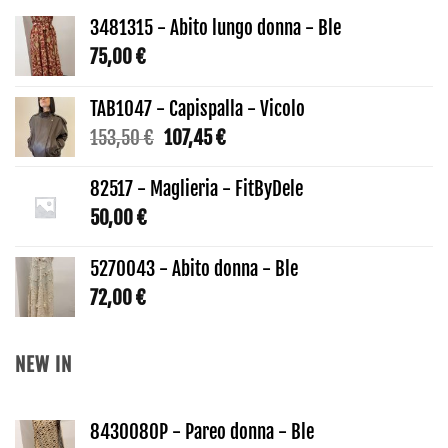
3481315 - Abito lungo donna - Ble
75,00
€
TAB1047 - Capispalla - Vicolo
Il
Il
153,50
€
107,45
€
prezzo
prezzo
originale
attuale
82517 - Maglieria - FitByDele
era:
è:
50,00
€
153,50 €.
107,45 €.
5270043 - Abito donna - Ble
72,00
€
NEW IN
8430080P - Pareo donna - Ble