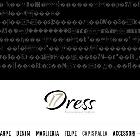
������ ��x�;�-
�=/��������B��:�-�n&������nUf��
��ϐܢ��F[��x�ZMz�G�� %嬩�/c������
CARPE
DENIM
MAGLIERIA
FELPE
CAPISPALLA
ACCESSORI