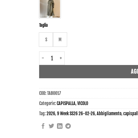
Taglia
S
M
TAB0017 - Capispalla - Vicolo quantità
AG
COD:
TAB0017
Categorie:
CAPISPALLA
,
VICOLO
Tag:
2026
,
9 Week SS26 26-02-26
,
Abbigliamento
,
capispal