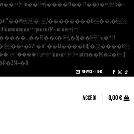
�������q��x�ZM~�
c��
Salta
��[[��<�RI:�:c��MΎ��:z�졾�ܢ��F[��R�ZM~�D
ai
NEWSLETTER
contenuti
ACCEDI
0,00
€