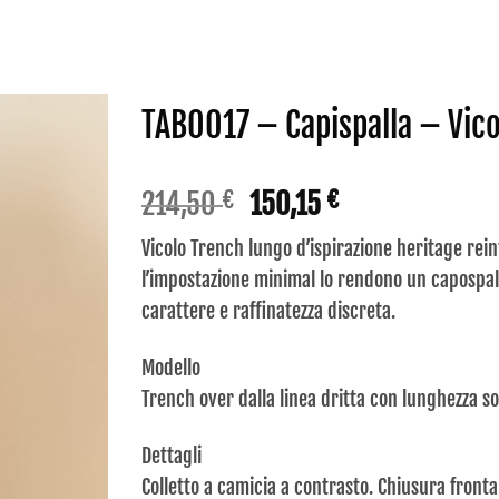
TAB0017 – Capispalla – Vico
Il
Il
214,50
150,15
€
€
prezzo
prezzo
Vicolo Trench lungo d’ispirazione heritage re
originale
attuale
l’impostazione minimal lo rendono un capospall
era:
è:
carattere e raffinatezza discreta.
214,50 €.
150,15 €.
Modello
Trench over dalla linea dritta con lunghezza sot
Dettagli
Colletto a camicia a contrasto. Chiusura front