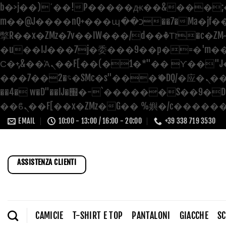
b�>j��)΄��!P�����ԫ��&���;�"k��B�޶�}��������p�SVT�(w��ę��!j
m��@J����nQ+���պ��כ��7�Ma�jf��J��ͱ4j���Ѳ�
撆R��x�ZMz�7v��IW���/d��ٞ�Тז�c�ZM~�ji�� ߒ��sQz�����Ԡ��DW��3�De�n"��M�+/��������B��:�-
�u��IJ���7j�委���9��p�=�'m��AN�ޭ
Ϲ�+,&��Ὰܢ��F[��(�1�*"�� ϒ��"J����ԧ�����<�;�b"�� ���"j�����ܢ��F[��x� ,�!q�� қ�*]/
���؝�2��7�SMc�s"���ޭ�DQ/�应�ܢ��F_��!� :�s"�� ����7`��������F��+�SVT�n"��IJ����nQ/�应����B
��4� w�D"��IJ�׭�-`������S��9�Dr�ji��EJ߅��gJ�应��矁[��x�ZM~�n"��IB؃��!'����Тѕ��+��(m��IK�ʭ�/|
EMAIL
10:00 - 13:00 / 16:00 - 20:00
+39 338 719 3530
ASSISTENZA CLIENTI
CAMICIE
T-SHIRT E TOP
PANTALONI
GIACCHE
S