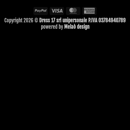
PayPal
Visa
MasterCard
American
Express
Copyright 2026 ©
Dress 17 srl unipersonale P.IVA 03784940789
powered by
Melaò design