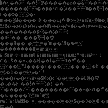
b�>j��)΄��!P�����ԫ��&���;�"
��������p�SVT�(w��ę��!j
��x�;�-
m��@J����nQ+���պ��כ��7�Ma�jf��J��ͱ4j���Ѳ�
撆R��x�ZMz�7v��IW���/d��ٞ�Тז�c�ZM~�ji�� ߒ��sQz�����Ԡ��DW��3�De�n"��M�+/
��������B��:�-
�u��IJ���7j�委
���9��p�=�'m��AN�ޭ�=/
��������B��:�-
�n&������nUf���������q��x�ZM~�
c��
Ϲ�+,&��Ὰܢ��F[��(�1�*"��
ϒ��"J����ԧ�����<�;�b"�� ��
,�!q�� қ�*]/
���؝�2��7�SMc�s"���ޭ�DQ/�应
�ܢ��F_��!� :�s"��
����7`��������F��+�SVT�n"�
�应����B ��4�
w�D"��IJ�׭�-`������S��9�Dr�ji��EJ߅��gJ�
应��