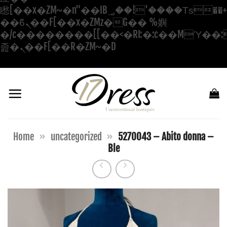
矁[��x�ZM~�n"��IB؃��!'����Тѕ��+��(m��IK�ʭ�/|
��ϐܢ��F[��x�ZMz�G�� %嬩
�/c��������[[��<�RI:�:c��MΎ��:
Salta
졾�ܢ��F[��R�ZM~�D
ai
contenuti
Home
»
uncategorized
»
5270043 – Abito donna –
Ble