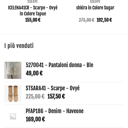
SCARPE
SCARPE
ICELENA41CR - Scarpe - Ovyé
shkira in Colore Sugar
in Colore Tapue
Il
Il
155,00
€
275,00
€
192,50
€
prezzo
prezzo
originale
attuale
era:
è:
275,00 €.
192,50 €.
I più venduti
5270041 - Pantaloni donna - Ble
49,00
€
STSARA41 - Scarpe - Ovyé
Il
Il
225,00
€
157,50
€
prezzo
prezzo
originale
attuale
PFAP186 - Denim - Haveone
era:
è:
169,00
€
225,00 €.
157,50 €.