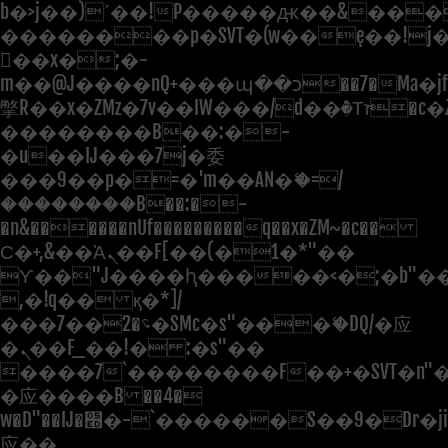
b�>j��)΄��!P�����ԫ��&���;�"
��������p�SVT�(w��ę��!j
��x�;�-
m��@J����nQ+���պ��כ��7�Ma�jf��J��ͱ4j���Ѳ�
撆R��x�ZMz�7v��IW���/d��ٞ�Тז�c�ZM~�ji�� ߒ��sQz�����Ԡ��DW��3�De�n"��M�+/
��������B��:�-
�u��IJ���7j�委
���9��p�=�'m��AN�ޭ�=/
��������B��:�-
�n&������nUf���������q��x�ZM~�
c��
Ϲ�+,&��Ὰܢ��F[��(�1�*"��
ϒ��"J����ԧ�����<�;�b"�� ��
,�!q�� қ�*]/
���؝�2��7�SMc�s"���ޭ�DQ/�应
�ܢ��F_��!� :�s"��
����7`��������F��+�SVT�n"�
�应����B ��4�
w�D"��IJ�׭�-`������S��9�Dr�ji��EJ߅��gJ�
应��