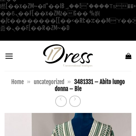
矁[��x�ZM~�n"��IB؃��!'����Тѕ��+��(m��IK�ʭ�/|
��ϐܢ��F[��x�ZMz�G�� %嬩
�/c��������[[��<�RI:�:c��MΎ��:
Salta
졾�ܢ��F[��R�ZM~�D
ai
contenuti
Home
»
uncategorized
»
3481331 – Abito lungo
donna – Ble