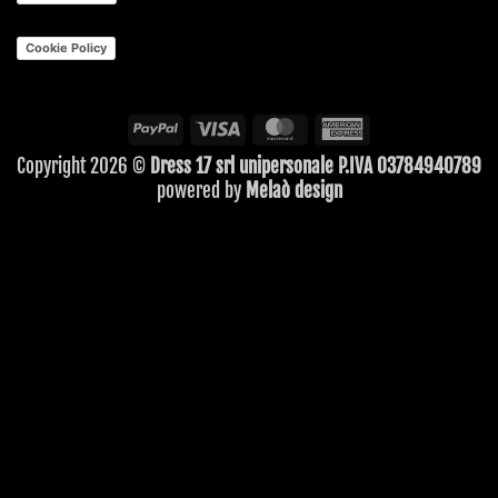
Cookie Policy
PayPal
Visa
MasterCard
American
Express
Copyright 2026 ©
Dress 17 srl unipersonale P.IVA 03784940789
powered by
Melaò design