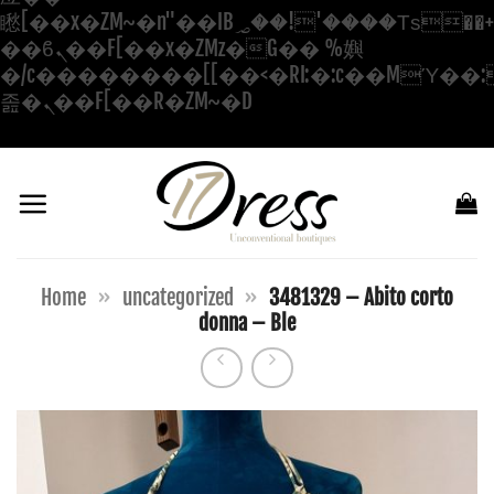
矁[��x�ZM~�n"��IB؃��!'����Тѕ��+��(m��IK�ʭ�/|
��ϐܢ��F[��x�ZMz�G�� %嬩
�/c��������[[��<�RI:�:c��MΎ��:
Salta
졾�ܢ��F[��R�ZM~�D
ai
contenuti
Home
»
uncategorized
»
3481329 – Abito corto
donna – Ble