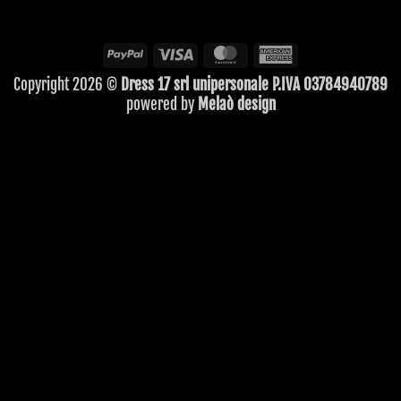
PayPal
Visa
MasterCard
American
Express
Copyright 2026 ©
Dress 17 srl unipersonale P.IVA 03784940789
powered by
Melaò design