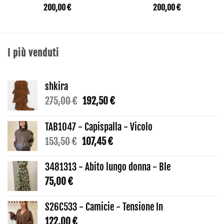
200,00
€
200,00
€
I più venduti
shkira
Il
Il
275,00
€
192,50
€
prezzo
prezzo
originale
attuale
TAB1047 - Capispalla - Vicolo
era:
è:
Il
Il
153,50
€
107,45
€
275,00 €.
192,50 €.
prezzo
prezzo
originale
attuale
3481313 - Abito lungo donna - Ble
era:
è:
75,00
€
153,50 €.
107,45 €.
S26C533 - Camicie - Tensione In
122,00
€