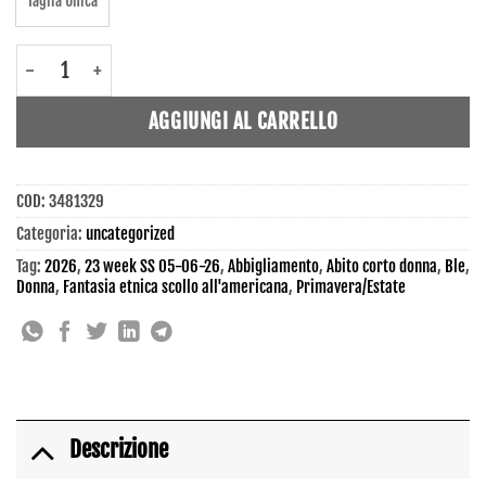
Taglia Unica
3481329 - Abito corto donna - Ble quantità
AGGIUNGI AL CARRELLO
COD:
3481329
Categoria:
uncategorized
Tag:
2026
,
23 week SS 05-06-26
,
Abbigliamento
,
Abito corto donna
,
Ble
,
Donna
,
Fantasia etnica scollo all'americana
,
Primavera/Estate
Descrizione