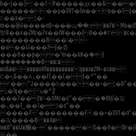
b�>j��)΄��!P�����ԫ��&���;�"
��������p�SVT�(w��ę��!j
��x�;�-
m��@J����nQ+���պ��כ��7�Ma�jf��J��ͱ4j���Ѳ�
撆R��x�ZMz�7v��IW���/d��ٞ�Тז�c�ZM~�ji�� ߒ��sQz�����Ԡ��DW��3�De�n"��M�+/
��������B��:�-
�u��IJ���7j�委
���9��p�=�'m��AN�ޭ�=/
��������B��:�-
�n&������nUf���������q��x�ZM~�
c��
Ϲ�+,&��Ὰܢ��F[��(�1�*"��
ϒ��"J����ԧ�����<�;�b"�� ��
,�!q�� қ�*]/
���؝�2��7�SMc�s"���ޭ�DQ/�应
�ܢ��F_��!� :�s"��
����7`��������F��+�SVT�n"�
�应����B ��4�
w�D"��IJ�׭�-`������S��9�Dr�ji��EJ߅��gJ�
应��