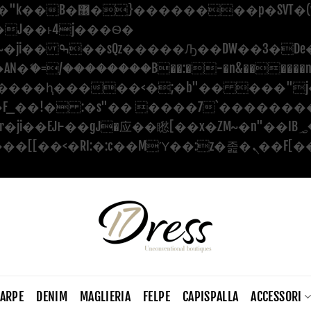
������ ��x�;�-
�=/��������B��:�-�n&������nUf��
��ϐܢ��F[��x�ZMz�G�� %嬩�/c������
CARPE
DENIM
MAGLIERIA
FELPE
CAPISPALLA
ACCESSORI