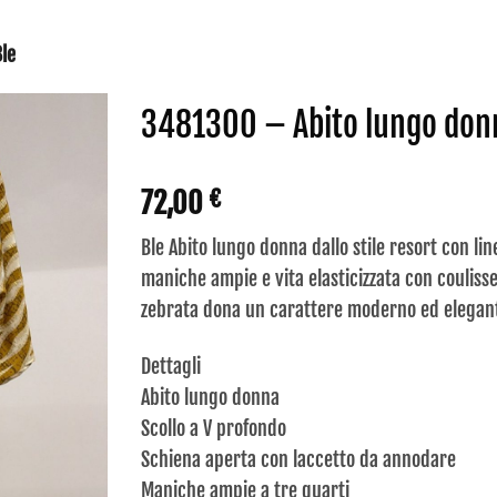
le
3481300 – Abito lungo don
72,00
€
Ble Abito lungo donna dallo stile resort con lin
maniche ampie e vita elasticizzata con couliss
zebrata dona un carattere moderno ed elegante,
Dettagli
Abito lungo donna
Scollo a V profondo
Schiena aperta con laccetto da annodare
Maniche ampie a tre quarti