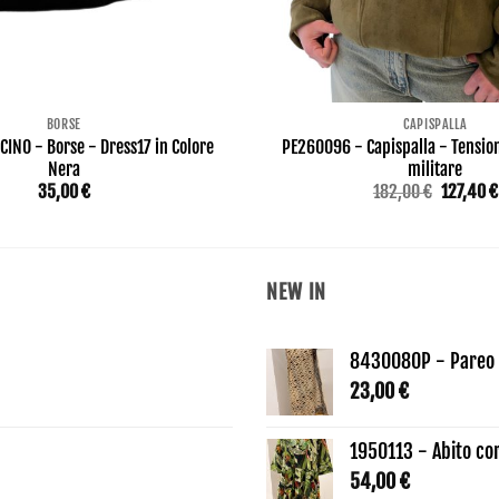
BORSE
CAPISPALLA
INO - Borse - Dress17 in Colore
PE260096 - Capispalla - Tension
Nera
militare
Il
35,00
€
182,00
€
127,40
€
prezzo
original
era:
182,00 €
NEW IN
8430080P - Pareo 
23,00
€
1950113 - Abito co
54,00
€