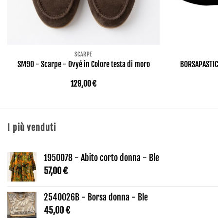
SCARPE
SM90 - Scarpe - Ovyé in Colore testa di moro
BORSAPASTICC
129,00
€
I più venduti
1950078 - Abito corto donna - Ble
57,00
€
2540026B - Borsa donna - Ble
45,00
€