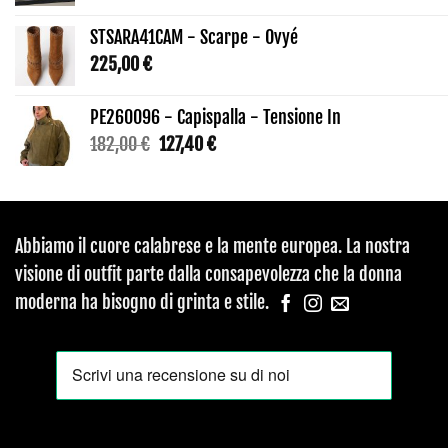
STSARA41CAM - Scarpe - Ovyé
225,00
€
PE260096 - Capispalla - Tensione In
Il
Il
182,00
€
127,40
€
prezzo
prezzo
originale
attuale
era:
è:
182,00 €.
127,40 €.
Abbiamo il cuore calabrese e la mente europea. La nostra
visione di outfit parte dalla consapevolezza che la donna
moderna ha bisogno di grinta e stile.