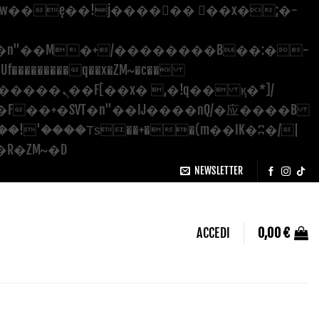
�������q��x�ZM~�
c��
Salta
��[[��<�RI:�:c��MΎ��:z�졾�ܢ��F[��R�ZM~�D
ai
NEWSLETTER
contenuti
ACCEDI
0,00
€