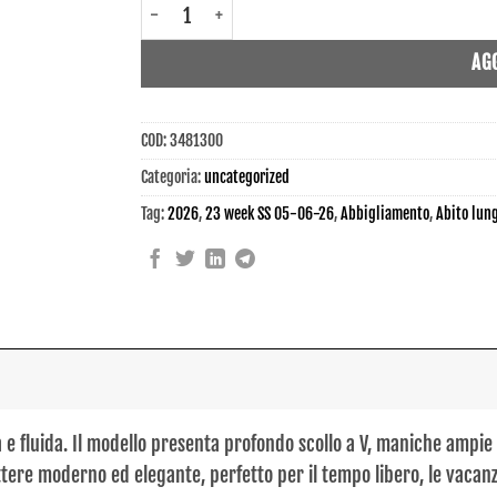
3481300 - Abito lungo donna - Ble quantità
AG
COD:
3481300
Categoria:
uncategorized
Tag:
2026
,
23 week SS 05-06-26
,
Abbigliamento
,
Abito lun
 e fluida. Il modello presenta profondo scollo a V, maniche ampie e
ere moderno ed elegante, perfetto per il tempo libero, le vacanze