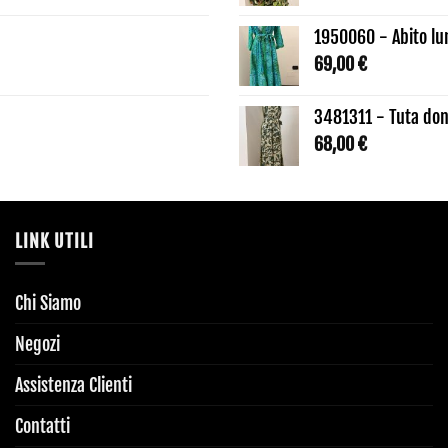
1950060 - Abito lu
69,00
€
3481311 - Tuta don
68,00
€
LINK UTILI
Chi Siamo
Negozi
Assistenza Clienti
Contatti