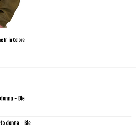
e In in Colore
Il
prezzo
e
attuale
è:
.
127,40 €.
donna - Ble
rto donna - Ble