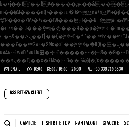
b�>j��)΄��!P�����ԫ��&���;�"k��B�޶�}��������p�SVT�(w��ę��!j
m��@J����nQ+���պ��כ��7�Ma�jf��J��ͱ4j���Ѳ�
撆R��x�ZMz�7v��IW���/d��ٞ�Тז�c�ZM~�ji�� ߒ��sQz�����Ԡ��DW��3�De�n"��M�+/��������B��:�-
�u��IJ���7j�委���9��p�=�'m��AN�ޭ
Ϲ�+,&��Ὰܢ��F[��(�1�*"�� ϒ��"J����ԧ�����<�;�b"�� ���"j�����ܢ��F[��x� ,�!q�� қ�*]/
���؝�2��7�SMc�s"���ޭ�DQ/�应�ܢ��F_��!� :�s"�� ����7`��������F��+�SVT�n"��IJ����nQ/�应����B
��4� w�D"��IJ�׭�-`������S��9�Dr�ji��EJ߅��gJ�应��矁[��x�ZM~�n"��IB؃��!'����Тѕ��+��(m��IK�ʭ�/|
EMAIL
10:00 - 13:00 / 16:00 - 20:00
+39 338 719 3530
ASSISTENZA CLIENTI
CAMICIE
T-SHIRT E TOP
PANTALONI
GIACCHE
S