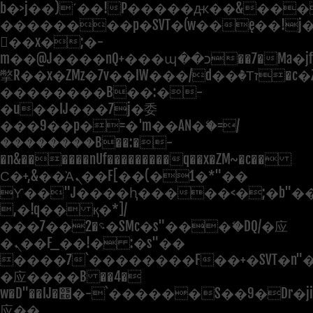
b�>j��)΄��!P�����ԫ��&���;�"
��������p�SVT�(w��ę��!j
��x�;�-
m��@J����nQ+���պ��כ��7�Ma�jf��J��ͱ4j���Ѳ�
撆R��x�ZMz�7v��IW���/d��ٞ�Тז�c�ZM~�ji�� ߒ��sQz�����Ԡ��DW��3�De�n"��M�+/
��������B��:�-
�u��IJ���7j�委
���9��p�=�'m��AN�ޭ�=/
��������B��:�-
�n&������nUf���������q��x�ZM~�
c��
Ϲ�+,&��Ὰܢ��F[��(�1�*"��
ϒ��"J����ԧ�����<�;�b"�� ��
,�!q�� қ�*]/
���؝�2��7�SMc�s"���ޭ�DQ/�应
�ܢ��F_��!� :�s"��
����7`��������F��+�SVT�n"�
�应����B ��4�
w�D"��IJ�׭�-`������S��9�Dr�ji��EJ߅��gJ�
应��