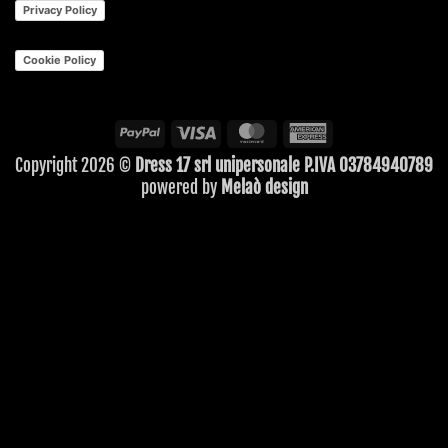
Privacy Policy
Cookie Policy
PayPal
Visa
MasterCard
American
Express
Copyright 2026 ©
Dress 17 srl unipersonale P.IVA 03784940789
powered by
Melaò design