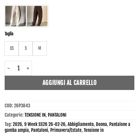
Taglia
XS
S
M
26P3843 - Pantaloni - Tensione In quantità
AGGIUNGI AL CARRELLO
COD:
26P3843
Categorie:
TENSIONE IN
,
PANTALONI
Tag:
2026
,
9 Week SS26 26-02-26
,
Abbigliamento
,
Donna
,
Pantalone a
gamba ampia
,
Pantaloni
,
Primavera/Estate
,
Tensione in