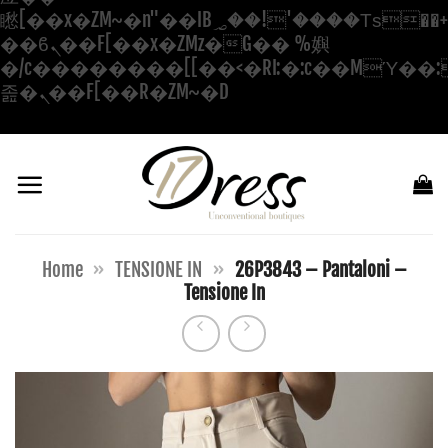
矁[��x�ZM~�n"��IB؃��!'����Тѕ��+��(m��IK�ʭ�/|
��ϐܢ��F[��x�ZMz�G�� %嬩
�/c��������[[��<�RI:�:c��MΎ��:
Salta
졾�ܢ��F[��R�ZM~�D
ai
contenuti
Home
»
TENSIONE IN
»
26P3843 – Pantaloni –
Tensione In