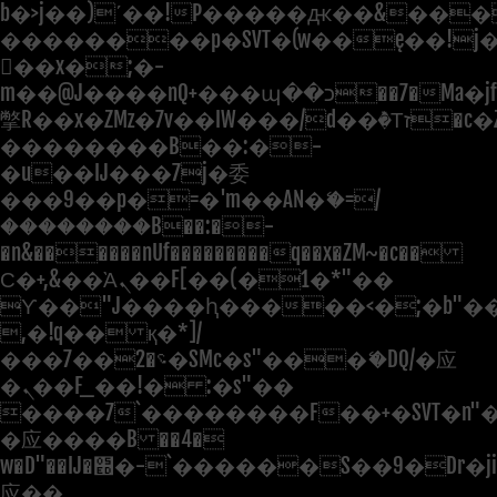
b�>j��)΄��!P�����ԫ��&���;�"
��������p�SVT�(w��ę��!j
��x�;�-
m��@J����nQ+���պ��כ��7�Ma�jf��J��ͱ4j���Ѳ�
撆R��x�ZMz�7v��IW���/d��ٞ�Тז�c�ZM~�ji�� ߒ��sQz�����Ԡ��DW��3�De�n"��M�+/
��������B��:�-
�u��IJ���7j�委
���9��p�=�'m��AN�ޭ�=/
��������B��:�-
�n&������nUf���������q��x�ZM~�
c��
Ϲ�+,&��Ὰܢ��F[��(�1�*"��
ϒ��"J����ԧ�����<�;�b"�� ��
,�!q�� қ�*]/
���؝�2��7�SMc�s"���ޭ�DQ/�应
�ܢ��F_��!� :�s"��
����7`��������F��+�SVT�n"�
�应����B ��4�
w�D"��IJ�׭�-`������S��9�Dr�ji��EJ߅��gJ�
应��