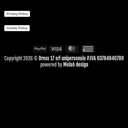
Privacy Policy
Cookie Policy
PayPal
Visa
MasterCard
American
Express
Copyright 2026 ©
Dress 17 srl unipersonale P.IVA 03784940789
powered by
Melaò design