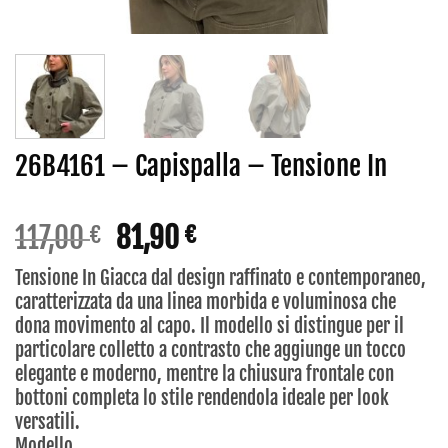
26B4161 – Capispalla – Tensione In
Il
Il
117,00
81,90
€
€
prezzo
prezzo
Tensione In Giacca dal design raffinato e contemporaneo,
originale
attuale
caratterizzata da una linea morbida e voluminosa che
era:
è:
dona movimento al capo. Il modello si distingue per il
117,00 €.
81,90 €.
particolare colletto a contrasto che aggiunge un tocco
elegante e moderno, mentre la chiusura frontale con
bottoni completa lo stile rendendola ideale per look
versatili.
Modello