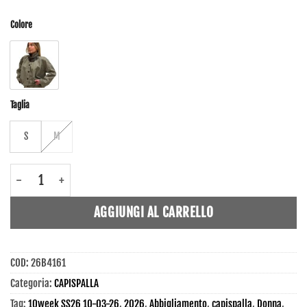
Colore
Taglia
S
M
26B4161 - Capispalla - Tensione In quantità
AGGIUNGI AL CARRELLO
COD:
26B4161
Categoria:
CAPISPALLA
Tag:
10week SS26 10-03-26
,
2026
,
Abbigliamento
,
capispalla
,
Donna
,