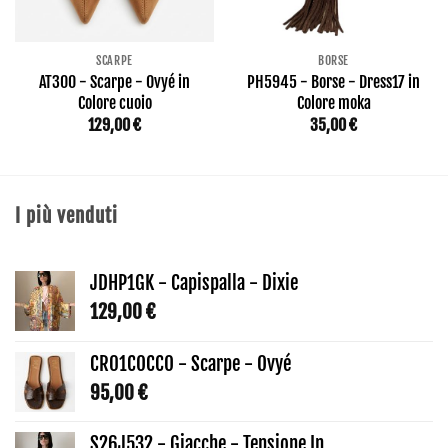
SCARPE
BORSE
AT300 - Scarpe - Ovyé in
PH5945 - Borse - Dress17 in
Colore cuoio
Colore moka
129,00
€
35,00
€
I più venduti
JDHP1GK - Capispalla - Dixie
129,00
€
CR01COCCO - Scarpe - Ovyé
95,00
€
S26J532 - Giacche - Tensione In