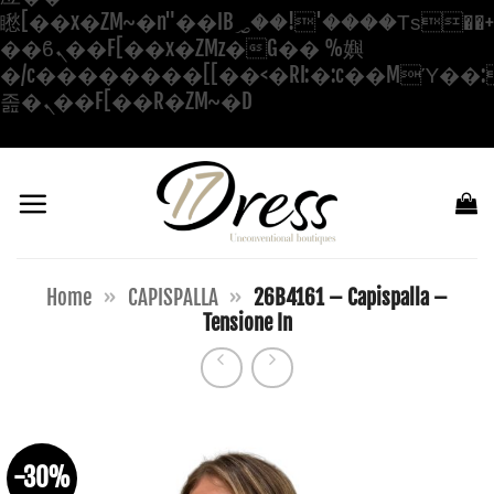
矁[��x�ZM~�n"��IB؃��!'����Тѕ��+��(m��IK�ʭ�/|
��ϐܢ��F[��x�ZMz�G�� %嬩
�/c��������[[��<�RI:�:c��MΎ��:
Salta
졾�ܢ��F[��R�ZM~�D
ai
contenuti
Home
»
CAPISPALLA
»
26B4161 – Capispalla –
Tensione In
-30%