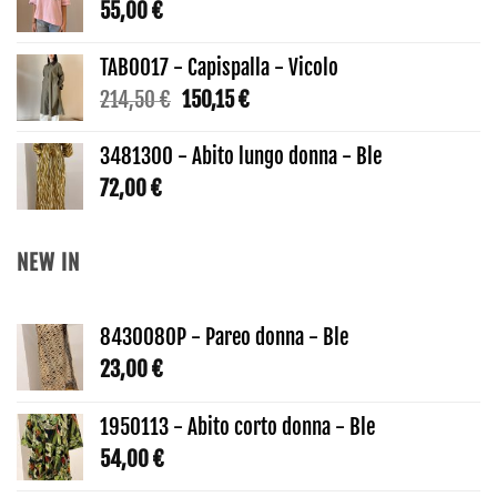
55,00
€
TAB0017 - Capispalla - Vicolo
Il
Il
214,50
€
150,15
€
prezzo
prezzo
originale
attuale
3481300 - Abito lungo donna - Ble
era:
è:
72,00
€
214,50 €.
150,15 €.
NEW IN
8430080P - Pareo donna - Ble
23,00
€
1950113 - Abito corto donna - Ble
54,00
€