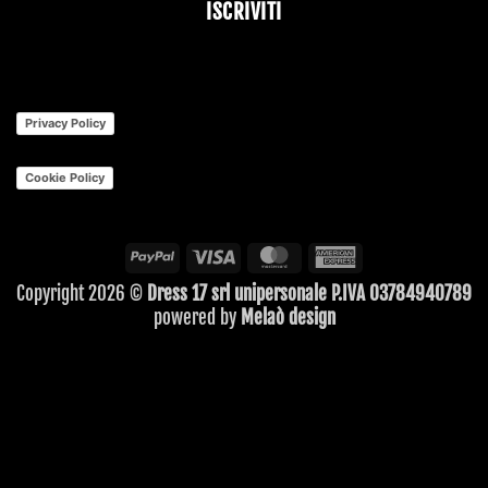
ISCRIVITI
Your
Website
*
Privacy Policy
Cookie Policy
PayPal
Visa
MasterCard
American
Express
Copyright 2026 ©
Dress 17 srl unipersonale P.IVA 03784940789
powered by
Melaò design