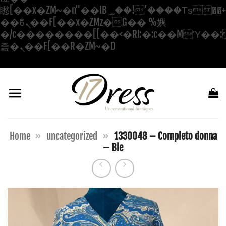
矁[��x�ZM~�n"��IB؃��!'����Тѕ��+��(m��IK�ʭ�/|
��ϐܢ��F[��x�ZMz�G�� %嬩
�/c��������[[��<�RI:�:c��MΎ��:
Salta
졾�ܢ��F[��R�ZM~�D
ai
contenuti
Home
»
uncategorized
»
1330048 – Completo donna
– Ble