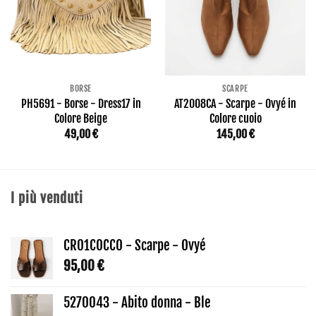
BORSE
SCARPE
PH5691 - Borse - Dress17 in
AT2008CA - Scarpe - Ovyé in
Colore Beige
Colore cuoio
49,00
€
145,00
€
I più venduti
CR01COCCO - Scarpe - Ovyé
95,00
€
5270043 - Abito donna - Ble