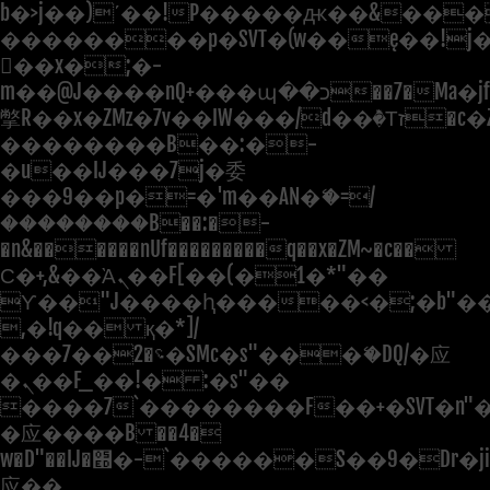
b�>j��)΄��!P�����ԫ��&���;�"
��������p�SVT�(w��ę��!j
��x�;�-
m��@J����nQ+���պ��כ��7�Ma�jf��J��ͱ4j���Ѳ�
撆R��x�ZMz�7v��IW���/d��ٞ�Тז�c�ZM~�ji�� ߒ��sQz�����Ԡ��DW��3�De�n"��M�+/
��������B��:�-
�u��IJ���7j�委
���9��p�=�'m��AN�ޭ�=/
��������B��:�-
�n&������nUf���������q��x�ZM~�
c��
Ϲ�+,&��Ὰܢ��F[��(�1�*"��
ϒ��"J����ԧ�����<�;�b"�� ��
,�!q�� қ�*]/
���؝�2��7�SMc�s"���ޭ�DQ/�应
�ܢ��F_��!� :�s"��
����7`��������F��+�SVT�n"�
�应����B ��4�
w�D"��IJ�׭�-`������S��9�Dr�ji��EJ߅��gJ�
应��